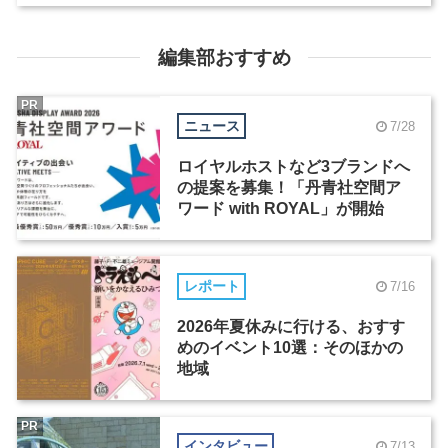
編集部おすすめ
PR
ニュース
7/28
ロイヤルホストなど3ブランドへ
の提案を募集！「丹青社空間ア
ワード with ROYAL」が開始
レポート
7/16
2026年夏休みに行ける、おすす
めのイベント10選：そのほかの
地域
PR
インタビュー
7/13