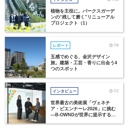
植物を主役に。パークスガーデ
ンの“残して磨く”リニューアル
プロジェクト（1）
レポート
7/8
五感でめぐる、金沢デザイン
旅。建築・工芸・香りに出会う4
つのスポット
PR
インタビュー
7/2
世界最古の美術展「ヴェネチ
ア・ビエンナーレ2026」に挑む
―B-OWNDが世界に提示する美
の基準とは？（前編）