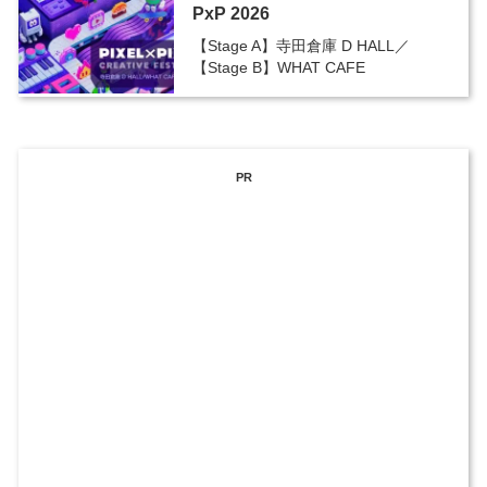
PxP 2026
【Stage A】寺田倉庫 D HALL／
【Stage B】WHAT CAFE
PR