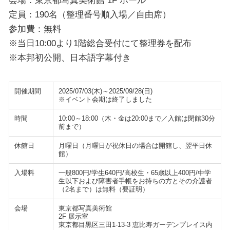
定員：190名（整理番号順入場／自由席）
参加費：無料
※当日10:00より1階総合受付にて整理券を配布
※本邦初公開、日本語字幕付き
開催期間
2025/07/03(木)～2025/09/28(日)
※イベント会期は終了しました
時間
10:00～18:00（木・金は20:00まで／入館は閉館30分
前まで）
休館日
月曜日（月曜日が祝休日の場合は開館し、翌平日休
館）
入場料
一般800円/学生640円/高校生・65歳以上400円/中学
生以下および障害者手帳をお持ちの方とその介護者
（2名まで）は無料（要証明）
会場
東京都写真美術館
2F 展示室
東京都目黒区三田1-13-3 恵比寿ガーデンプレイス内