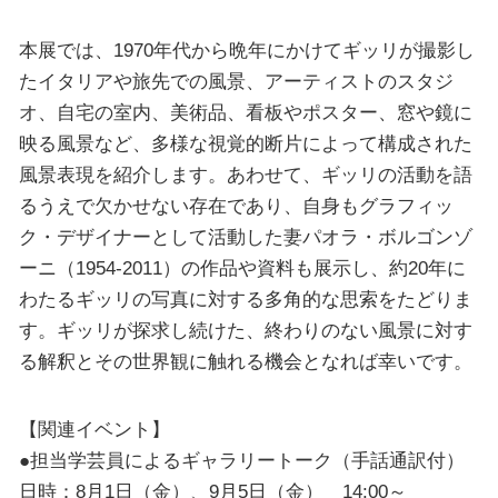
本展では、1970年代から晩年にかけてギッリが撮影し
たイタリアや旅先での風景、アーティストのスタジ
オ、自宅の室内、美術品、看板やポスター、窓や鏡に
映る風景など、多様な視覚的断片によって構成された
風景表現を紹介します。あわせて、ギッリの活動を語
るうえで欠かせない存在であり、自身もグラフィッ
ク・デザイナーとして活動した妻パオラ・ボルゴンゾ
ーニ（1954-2011）の作品や資料も展示し、約20年に
わたるギッリの写真に対する多角的な思索をたどりま
す。ギッリが探求し続けた、終わりのない風景に対す
る解釈とその世界観に触れる機会となれば幸いです。
【関連イベント】
●担当学芸員によるギャラリートーク（手話通訳付）
日時：8月1日（金）、9月5日（金） 14:00～