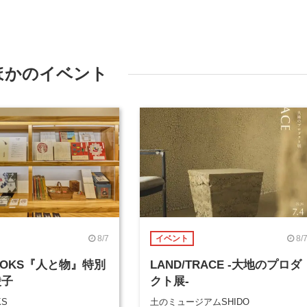
ほかのイベント
8/7
8/
イベント
BOOKS『人と物』特別
LAND/TRACE -大地のプロダ
綾子
クト展-
KS
土のミュージアムSHIDO