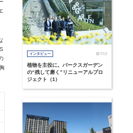
ー
エ
な
S
7/13
インタビュー
の
植物を主役に。パークスガーデン
胸
の“残して磨く”リニューアルプロ
ジェクト（1）