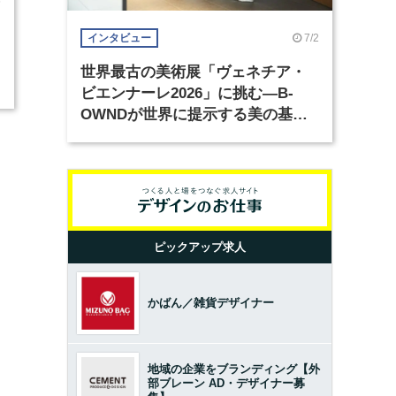
5
7/2
インタビュー
世界最古の美術展「ヴェネチア・
ビエンナーレ2026」に挑む―B-
OWNDが世界に提示する美の基準
とは？（前編）
ピックアップ求人
かばん／雑貨デザイナー
地域の企業をブランディング【外
部ブレーン AD・デザイナー募