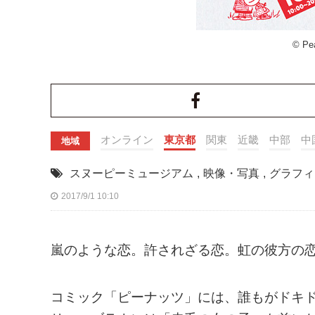
© Pe
オンライン
東京都
関東
近畿
中部
中
地域
スヌーピーミュージアム
,
映像・写真
,
グラフィ
2017/9/1 10:10
嵐のような恋。許されざる恋。虹の彼方の
コミック「ピーナッツ」には、誰もがドキ