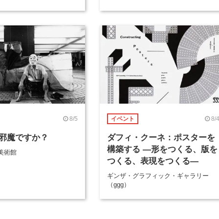
8/5
8/
イベント
邪魔ですか？
ダフィ・クーネ：ポスターを
構築する ―形をつくる、版を
美術館
つくる、表現をつくる―
ギンザ・グラフィック・ギャラリー
（ggg）