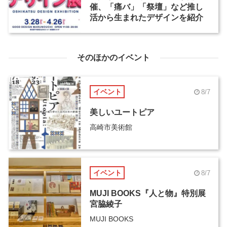
催、「痛バ」「祭壇」など推し
活から生まれたデザインを紹介
そのほかのイベント
イベント
8/7
美しいユートピア
高崎市美術館
イベント
8/7
MUJI BOOKS『人と物』特別展
宮脇綾子
MUJI BOOKS