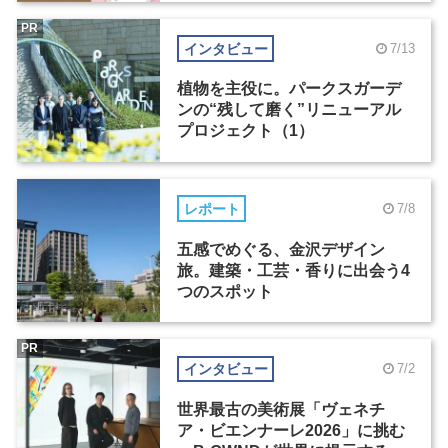
PR
インタビュー
7/13
植物を主役に。パークスガーデ
ンの“残して磨く”リニューアル
プロジェクト（1）
レポート
7/8
五感でめぐる、金沢デザイン
旅。建築・工芸・香りに出会う4
つのスポット
PR
インタビュー
7/2
世界最古の美術展「ヴェネチ
ア・ビエンナーレ2026」に挑む