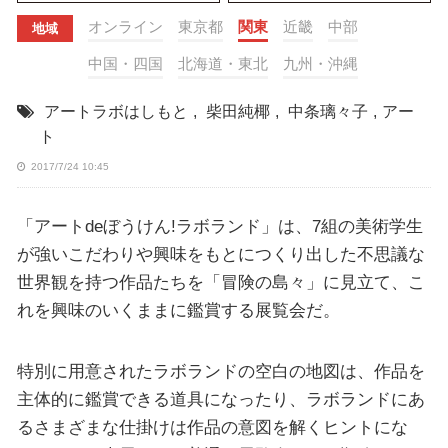
オンライン
東京都
関東
近畿
中部
地域
中国・四国
北海道・東北
九州・沖縄
アートラボはしもと
,
柴田純椰
,
中条璃々子
,
アー
ト
2017/7/24 10:45
「アートdeぼうけん!ラボランド」は、7組の美術学生
が強いこだわりや興味をもとにつくり出した不思議な
世界観を持つ作品たちを「冒険の島々」に見立て、こ
れを興味のいくままに鑑賞する展覧会だ。
特別に用意されたラボランドの空白の地図は、作品を
主体的に鑑賞できる道具になったり、ラボランドにあ
るさまざまな仕掛けは作品の意図を解くヒントにな