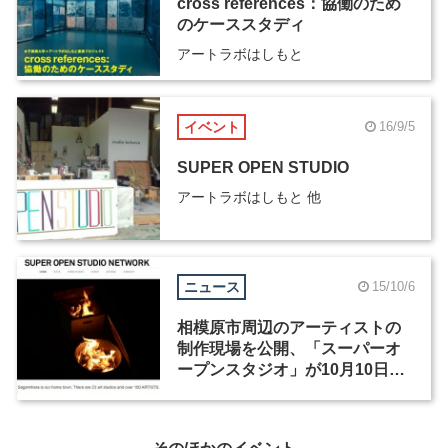
cross references：協働のため
のケーススタディ
アートラボはしもと
イベント
16/9/5
SUPER OPEN STUDIO
アートラボはしもと 他
ニュース
15/10/6
相模原市周辺のアーティストの
制作現場を公開、「スーパーオ
ープンスタジオ」が10月10日か
ら開催