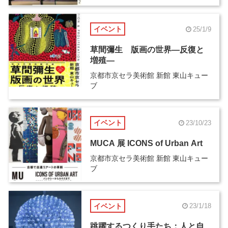
イベント
25/1/9
草間彌生 版画の世界―反復と
増殖―
京都市京セラ美術館 新館 東山キュー
ブ
イベント
23/10/23
MUCA 展 ICONS of Urban Art
京都市京セラ美術館 新館 東山キュー
ブ
イベント
23/1/18
跳躍するつくり手たち：人と自