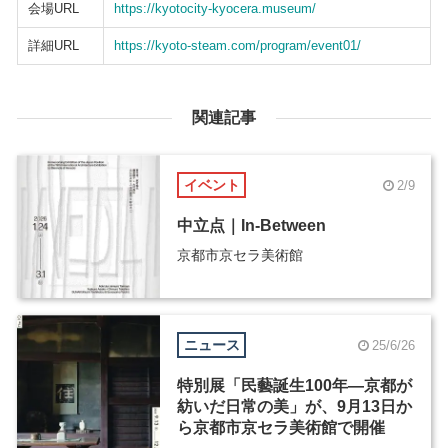
会場URL
https://kyotocity-kyocera.museum/
詳細URL
https://kyoto-steam.com/program/event01/
関連記事
イベント
2/9
中立点｜In-Between
京都市京セラ美術館
ニュース
25/6/26
特別展「民藝誕生100年―京都が
紡いだ日常の美」が、9月13日か
ら京都市京セラ美術館で開催