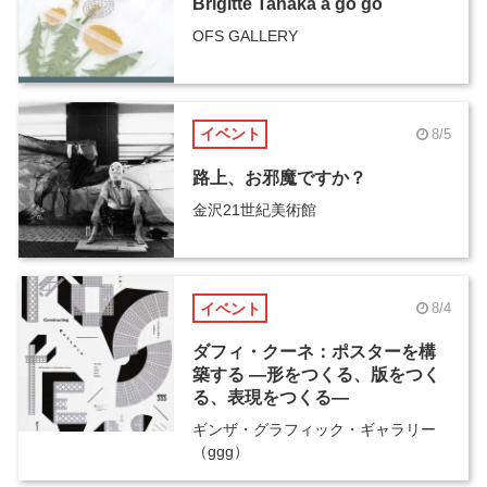
Brigitte Tanaka ā go go
OFS GALLERY
イベント
8/5
路上、お邪魔ですか？
金沢21世紀美術館
イベント
8/4
ダフィ・クーネ：ポスターを構
築する ―形をつくる、版をつく
る、表現をつくる―
ギンザ・グラフィック・ギャラリー
（ggg）