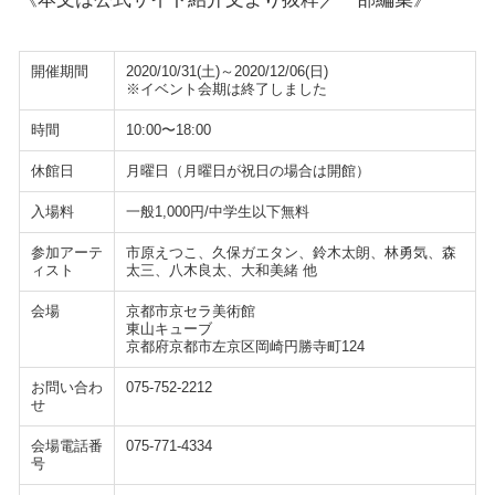
開催期間
2020/10/31(土)～2020/12/06(日)
※イベント会期は終了しました
時間
10:00〜18:00
休館日
月曜日（月曜日が祝日の場合は開館）
入場料
一般1,000円/中学生以下無料
参加アーテ
市原えつこ、久保ガエタン、鈴木太朗、林勇気、森
ィスト
太三、八木良太、大和美緒 他
会場
京都市京セラ美術館
東山キューブ
京都府京都市左京区岡崎円勝寺町124
お問い合わ
075-752-2212
せ
会場電話番
075-771-4334
号