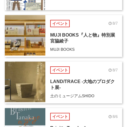
イベント
8/7
MUJI BOOKS『人と物』特別展
宮脇綾子
MUJI BOOKS
イベント
8/7
LAND/TRACE -大地のプロダク
ト展-
土のミュージアムSHIDO
イベント
8/6