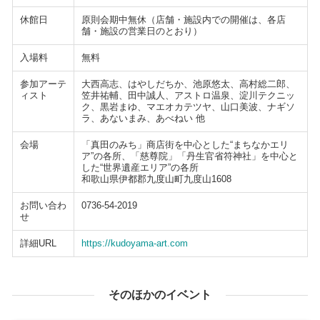
休館日
原則会期中無休（店舗・施設内での開催は、各店
舗・施設の営業日のとおり）
入場料
無料
参加アーテ
大西高志、はやしだちか、池原悠太、高村総二郎、
ィスト
笠井祐輔、田中誠人、アストロ温泉、淀川テクニッ
ク、黒岩まゆ、マエオカテツヤ、山口美波、ナギソ
ラ、あないまみ、あべねい 他
会場
「真田のみち」商店街を中心とした“まちなかエリ
ア”の各所、「慈尊院」「丹生官省符神社」を中心と
した“世界遺産エリア”の各所
和歌山県伊都郡九度山町九度山1608
お問い合わ
0736-54-2019
せ
詳細URL
https://kudoyama-art.com
そのほかのイベント