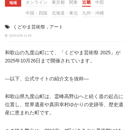
オンライン
東京都
関東
近畿
中部
地域
中国・四国
北海道・東北
九州・沖縄
くどやま芸術祭
,
アート
2025/10/6 11:00
和歌山の九度山町にて、「くどやま芸術祭 2025」が
2025年10月26日まで開催されています。
—以下、公式サイトの紹介文を抜粋—
和歌山県九度山町は、霊峰高野山へと続く道の起点に
位置し、世界遺産や真田幸村ゆかりの史跡等、歴史遺
産に恵まれた町です。