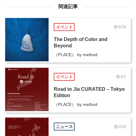
関連記事
イベント
6/24
The Depth of Color and
Beyond
（PLACE） by method
イベント
4/1
Road to Jia CURATED – Tokyo
Edition
（PLACE） by method
ニュース
2/24