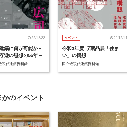
22/12/22
21/12/1
イベント
建築に何が可能か－
令和3年度 収蔵品展「住ま
浮遊の思想の55年－
い」の構想
近現代建築資料館
国立近現代建築資料館
ほかのイベント