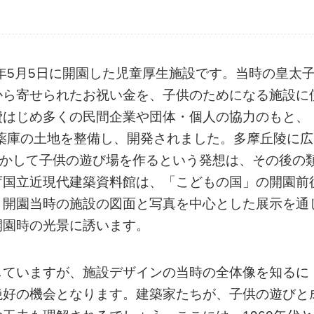
5年5月5日に開園した児童厚生施設です。当時の皇太
から寄せられたお祝い金を、子供のためになる施設に
費はじめ多くの民間企業や団体・個人の協力のもと、
弾薬庫の土地を整備し、開発されました。多摩丘陵に広
活かして子供の遊び場を作るという発想は、その後の
庁国立近現代建築資料館は、「こどもの国」の開園前
、開園当時の施設の図面と写真を中心とした展示を通
開園時の光景に誘います。
していますが、施設デザインの当時の全体像を知るに
絶好の機会となります。建築家たちが、子供の遊びと