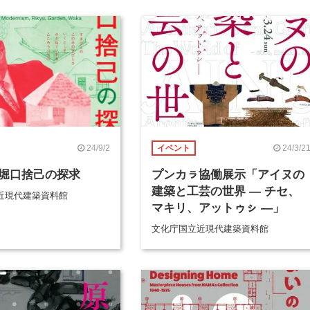
24/9/2
24/3/2
イベント
堀口捨己の探求
プンカㇻ協働展示「アイヌの
建築と工芸の世界 ― チセ、
近現代建築資料館
マキリ、アットゥㇱ ―」
文化庁国立近現代建築資料館