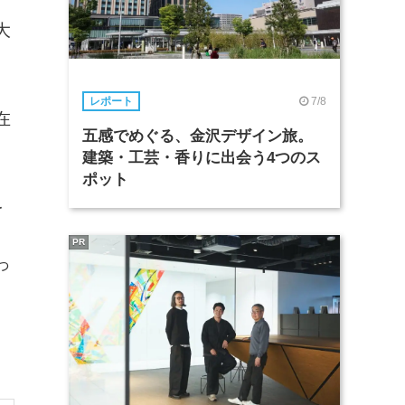
大
7/8
レポート
在
五感でめぐる、金沢デザイン旅。
建築・工芸・香りに出会う4つのス
ポット
を
PR
っ