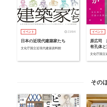
23/9/4
イベント
イベント
日本の近現代建築家たち
原広司 
有孔体と
文化庁国立近現代建築資料館
文化庁国立
その