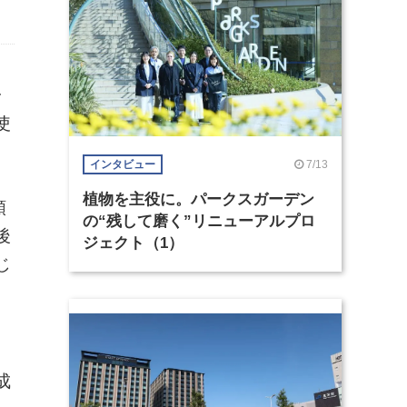
子
使
7/13
インタビュー
植物を主役に。パークスガーデン
類
の“残して磨く”リニューアルプロ
後
ジェクト（1）
じ
成