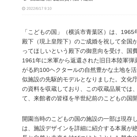
2022/6/17 9:10
「こどもの国」（横浜市青葉区）は、196
殿下（現上皇陛下）のご成婚を祝して全国
ってほしいという殿下の御意向を受け、国
1961年に米軍から返還された旧日本陸軍
がる約100ヘクタールの自然豊かな土地を
似施設の先駆的モデルとなりました。文化
の資料を収蔵しており、この収蔵品展では
て、来館者の皆様を半世紀前のこどもの国
開園当時のこどもの国の施設の一部は現存
は、施設デザインを詳細に紹介する本展が