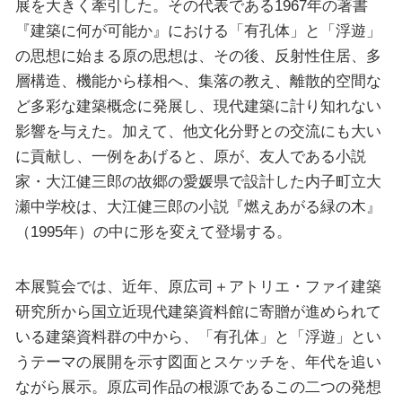
展を大きく牽引した。その代表である1967年の著書
『建築に何が可能か』における「有孔体」と「浮遊」
の思想に始まる原の思想は、その後、反射性住居、多
層構造、機能から様相へ、集落の教え、離散的空間な
ど多彩な建築概念に発展し、現代建築に計り知れない
影響を与えた。加えて、他文化分野との交流にも大い
に貢献し、一例をあげると、原が、友人である小説
家・大江健三郎の故郷の愛媛県で設計した内子町立大
瀬中学校は、大江健三郎の小説『燃えあがる緑の木』
（1995年）の中に形を変えて登場する。
本展覧会では、近年、原広司＋アトリエ・ファイ建築
研究所から国立近現代建築資料館に寄贈が進められて
いる建築資料群の中から、「有孔体」と「浮遊」とい
うテーマの展開を示す図面とスケッチを、年代を追い
ながら展示。原広司作品の根源であるこの二つの発想