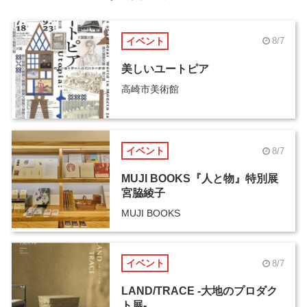
イベント
8/7
美しいユートピア
高崎市美術館
イベント
8/7
MUJI BOOKS『人と物』特別展
宮脇綾子
MUJI BOOKS
イベント
8/7
LAND/TRACE -大地のプロダク
ト展-