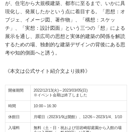
が、住宅から大規模建築、都市に至るまで、いかに具
現化し、発展したかという点に着目する。「思想：オ
ブジェ、イメージ図、著作物」、「構想：スケッ
チ」、「実想：設計図面」という三つの「想」による
展示を通し、原広司の思想と実体的建築の関係を解読
するための場、独創的な建築デザインの背後にある思
考や知的側面へと誘う。
《本文は公式サイト紹介文より抜粋》
開催期間
2022/12/13(火)～2023/03/05(日)
※イベント会期は終了しました
時間
10:00～16:30
休館日
月曜日（2023/1/9は開館）、12/26～2023/1/4、1/10
入場料
無料（土・日・祝および旧岩崎邸庭園から入館の場