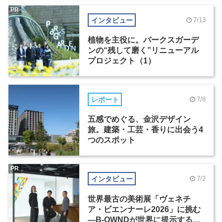
PR
インタビュー
7/13
植物を主役に。パークスガーデ
ンの“残して磨く”リニューアル
プロジェクト（1）
レポート
7/8
五感でめぐる、金沢デザイン
旅。建築・工芸・香りに出会う4
つのスポット
PR
インタビュー
7/2
世界最古の美術展「ヴェネチ
ア・ビエンナーレ2026」に挑む
―B-OWNDが世界に提示する美