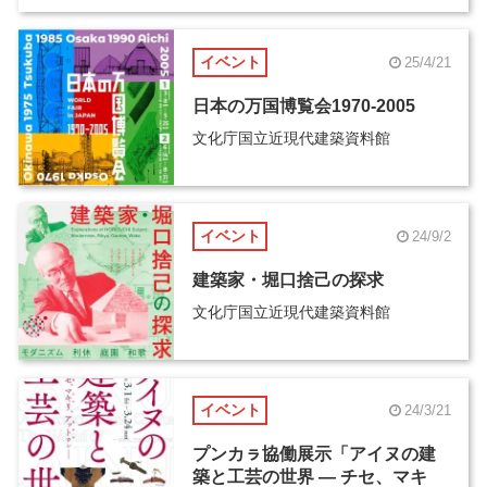
イベント
25/4/21
日本の万国博覧会1970-2005
文化庁国立近現代建築資料館
イベント
24/9/2
建築家・堀口捨己の探求
文化庁国立近現代建築資料館
イベント
24/3/21
プンカㇻ協働展示「アイヌの建
築と工芸の世界 ― チセ、マキ