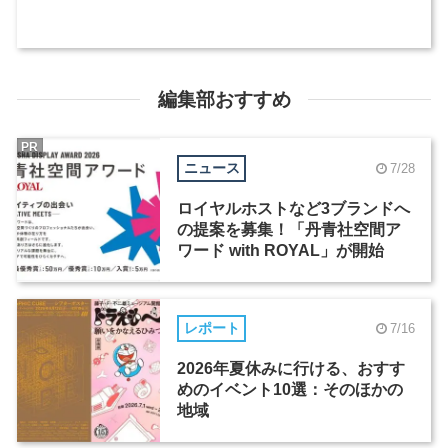
編集部おすすめ
PR
ニュース
7/28
ロイヤルホストなど3ブランドへ
の提案を募集！「丹青社空間ア
ワード with ROYAL」が開始
レポート
7/16
2026年夏休みに行ける、おすす
めのイベント10選：そのほかの
地域