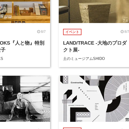
8/7
8/
イベント
BOOKS『人と物』特別
LAND/TRACE -大地のプロダ
綾子
クト展-
KS
土のミュージアムSHIDO