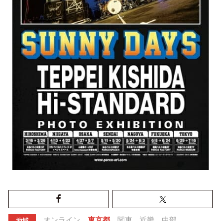
オンライン
東京都
関東
近畿
中部
地域