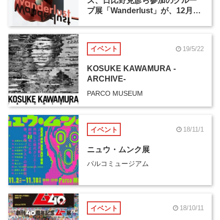
ズ、日比野克彦ら参加のグルー
プ展「Wanderlust」が、12月20
日よりPARCO MUSEUM
TOKYOで開催
イベント
19/5/22
KOSUKE KAWAMURA -
ARCHIVE-
PARCO MUSEUM
イベント
18/11/1
ニュウ・ムンク展
パルコミュージアム
イベント
18/10/11