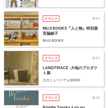
イベント
8/7
MUJI BOOKS『人と物』特別展
宮脇綾子
MUJI BOOKS
イベント
8/7
LAND/TRACE -大地のプロダク
ト展-
土のミュージアムSHIDO
イベント
8/6
Brigitte Tanaka ā go go