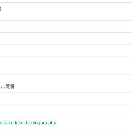
)
トル鷹番
wakako-kikuchi-moguru.php