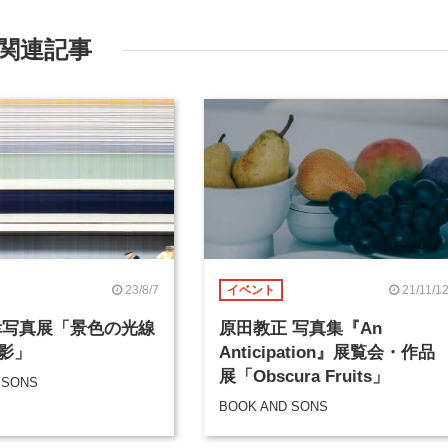
関連記事
23/8/7
21/11/1
イベント
幸写真展「景色の光線
原田教正 写真集『An
影」
Anticipation』展覧会・作品
展「Obscura Fruits」
 SONS
BOOK AND SONS