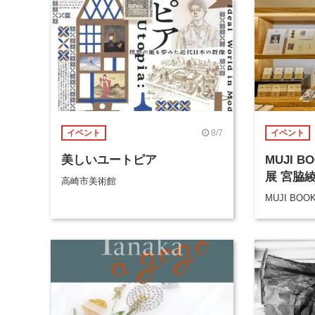
8/7
イベント
イベント
美しいユートピア
MUJI 
展 宮脇
高崎市美術館
MUJI BOO