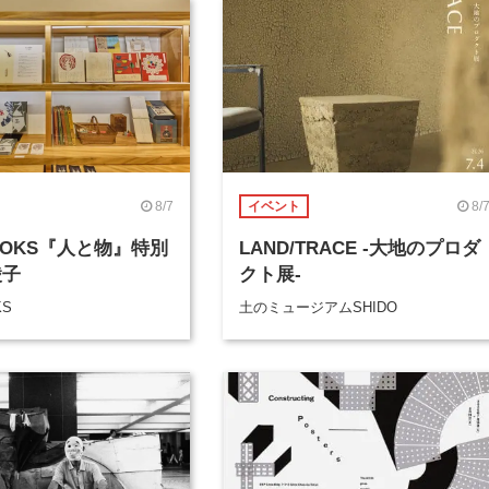
8/7
8/
イベント
BOOKS『人と物』特別
LAND/TRACE -大地のプロダ
綾子
クト展-
KS
土のミュージアムSHIDO