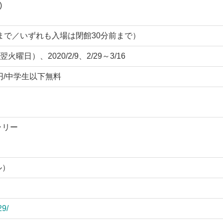
)
0:00まで／いずれも入場は閉館30分前まで）
日）、2020/2/9、2/29～3/16
0円/中学生以下無料
ラリー
ル）
29/