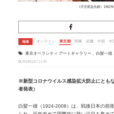
《天空星急先鋒》196
オンライン
東京都
関東
近畿
中部
中
地域
東京オペラシティ アートギャラリー
,
白髪一雄
2019/12/27 11:30
※新型コロナウイルス感染拡大防止にともない
者発表）
白髪一雄（1924-2008）は、戦後日本
られ、近年改めて国際的に熱い注目を集め