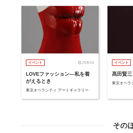
25/6/16
イベント
イベント
LOVEファッション―私を着
髙田賢三
がえるとき
東京オペラ
東京オペラシティ アートギャラリー
その