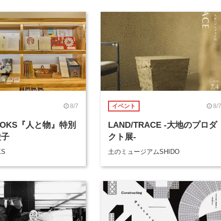
8/7
8/
イベント
BOOKS『人と物』特別
LAND/TRACE -大地のプロダ
綾子
クト展-
KS
土のミュージアムSHIDO