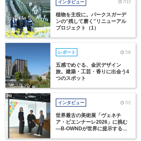
インタビュー
7/13
植物を主役に。パークスガーデ
ンの“残して磨く”リニューアル
プロジェクト（1）
レポート
7/8
五感でめぐる、金沢デザイン
旅。建築・工芸・香りに出会う4
つのスポット
PR
インタビュー
7/2
世界最古の美術展「ヴェネチ
ア・ビエンナーレ2026」に挑む
―B-OWNDが世界に提示する美
の基準とは？（前編）