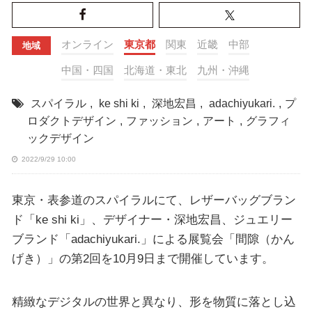
オンライン
東京都
関東
近畿
中部
地域
中国・四国
北海道・東北
九州・沖縄
スパイラル
,
ke shi ki
,
深地宏昌
,
adachiyukari.
,
プ
ロダクトデザイン
,
ファッション
,
アート
,
グラフィ
ックデザイン
2022/9/29 10:00
東京・表参道のスパイラルにて、レザーバッグブラン
ド「ke shi ki」、デザイナー・深地宏昌、ジュエリー
ブランド「adachiyukari.」による展覧会「間隙（かん
げき）」の第2回を10月9日まで開催しています。
精緻なデジタルの世界と異なり、形を物質に落とし込