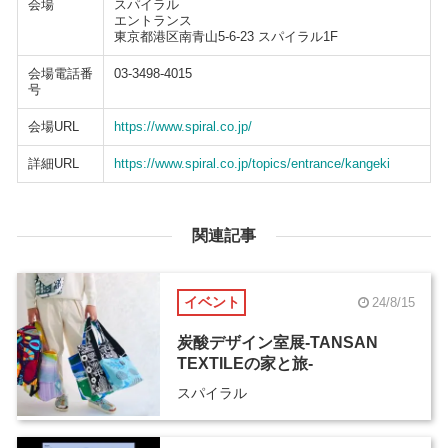
会場
スパイラル
エントランス
東京都港区南青山5-6-23 スパイラル1F
会場電話番
03-3498-4015
号
会場URL
https://www.spiral.co.jp/
詳細URL
https://www.spiral.co.jp/topics/entrance/kangeki
関連記事
イベント
24/8/15
炭酸デザイン室展-TANSAN
TEXTILEの家と旅-
スパイラル