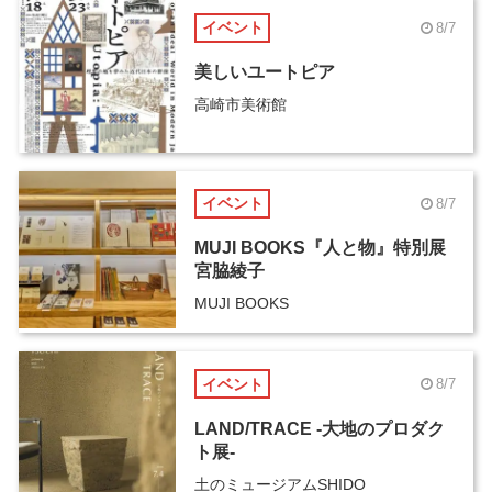
イベント
8/7
美しいユートピア
高崎市美術館
イベント
8/7
MUJI BOOKS『人と物』特別展
宮脇綾子
MUJI BOOKS
イベント
8/7
LAND/TRACE -大地のプロダク
ト展-
土のミュージアムSHIDO