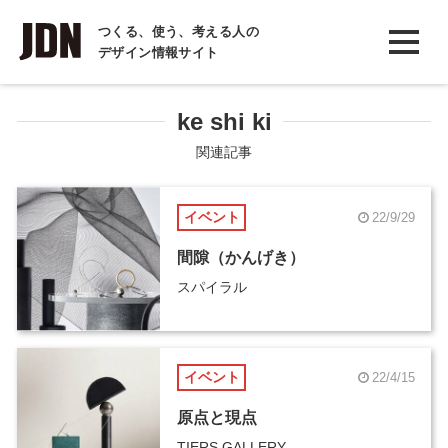
INTERVIEW
つくる、使う、考える人の
デザイン情報サイト
インタビュー
REPORT
ke shi ki
レポート
関連記事
COLUMN
イベント
22/9/29
コラム
間隙（かんげき）
スパイラル
イベント
22/4/15
原点と現点
TIERS GALLERY