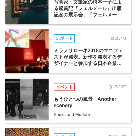
写真家・文筆家の植本一子によ
る鑑賞記『フェルメール』出版
記念の展示会、「フェルメー
ル 植本一子」展が9月21日から
開催
レポート
18/4/3
ミラノサローネ2018のマニフェ
ストが発表。新作を発表するデ
ザイナーと参加する日本企業に
フォーカス
イベント
17/2/27
もうひとつの風景 Another
scenery
Books and Modern