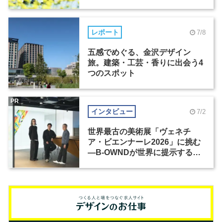
レポート
7/8
五感でめぐる、金沢デザイン
旅。建築・工芸・香りに出会う4
つのスポット
PR
インタビュー
7/2
世界最古の美術展「ヴェネチ
ア・ビエンナーレ2026」に挑む
―B-OWNDが世界に提示する美
の基準とは？（前編）