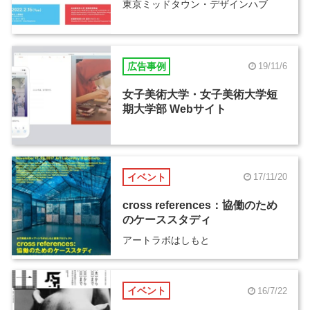
東京ミッドタウン・デザインハブ
広告事例
19/11/6
女子美術大学・女子美術大学短
期大学部 Webサイト
イベント
17/11/20
cross references：協働のため
のケーススタディ
アートラボはしもと
イベント
16/7/22