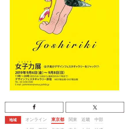
オンライン
東京都
関東
近畿
中部
地域