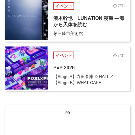
イベント
7/31
瀧本幹也 LUNATION 朔望 ―海
から天体を読む
茅ヶ崎市美術館
イベント
7/31
PxP 2026
【Stage A】寺田倉庫 D HALL／
【Stage B】WHAT CAFE
PR