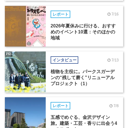
レポート
7/16
2026年夏休みに行ける、おすす
めのイベント10選：そのほかの
地域
PR
インタビュー
7/13
植物を主役に。パークスガーデ
ンの“残して磨く”リニューアル
プロジェクト（1）
レポート
7/8
五感でめぐる、金沢デザイン
旅。建築・工芸・香りに出会う4