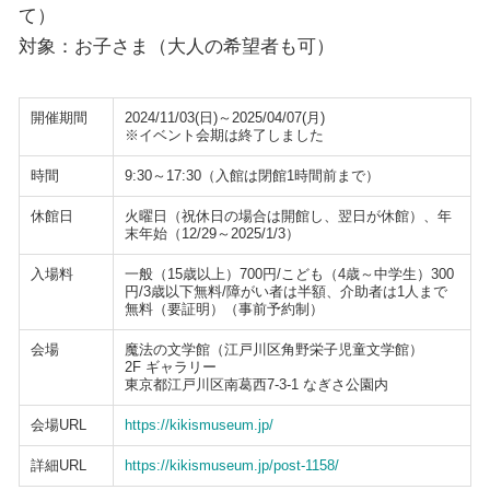
て）
対象：お子さま（大人の希望者も可）
開催期間
2024/11/03(日)～2025/04/07(月)
※イベント会期は終了しました
時間
9:30～17:30（入館は閉館1時間前まで）
休館日
火曜日（祝休日の場合は開館し、翌日が休館）、年
末年始（12/29～2025/1/3）
入場料
一般（15歳以上）700円/こども（4歳～中学生）300
円/3歳以下無料/障がい者は半額、介助者は1人まで
無料（要証明）（事前予約制）
会場
魔法の文学館（江戸川区角野栄子児童文学館）
2F ギャラリー
東京都江戸川区南葛西7-3-1 なぎさ公園内
会場URL
https://kikismuseum.jp/
詳細URL
https://kikismuseum.jp/post-1158/