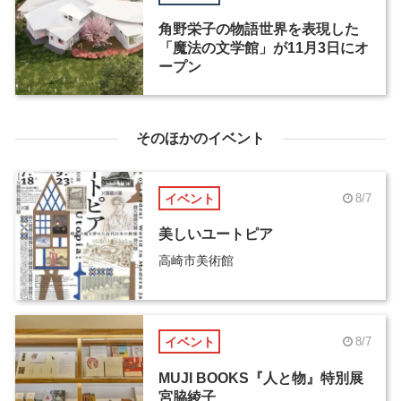
角野栄子の物語世界を表現した
「魔法の文学館」が11月3日にオ
ープン
そのほかのイベント
イベント
8/7
美しいユートピア
高崎市美術館
イベント
8/7
MUJI BOOKS『人と物』特別展
宮脇綾子