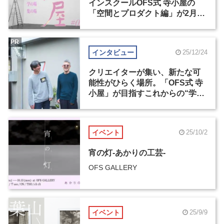
インスクールOFS式 寺小屋の
「空間とプロダクト編」が2月1
日まで申込受付中
PR
インタビュー
25/12/24
クリエイターが集い、新たな可
能性がひらく場所。「OFS式 寺
小屋」が目指すこれからの“学
び”のかたち
イベント
25/10/2
宵の灯-あかりの工芸-
OFS GALLERY
イベント
25/9/9