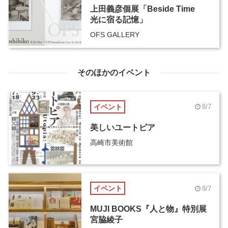
上田義彦個展「Beside Time
光に宿る記憶」
OFS GALLERY
そのほかのイベント
イベント
8/7
美しいユートピア
高崎市美術館
イベント
8/7
MUJI BOOKS『人と物』特別展
宮脇綾子