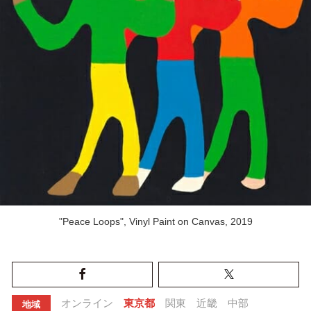
"Peace Loops", Vinyl Paint on Canvas, 2019
オンライン
東京都
関東
近畿
中部
地域