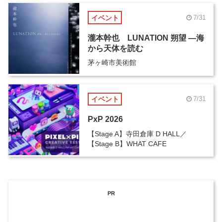
イベント
7/31
瀧本幹也 LUNATION 朔望 ―海
から天体を読む
茅ヶ崎市美術館
イベント
7/31
PxP 2026
【Stage A】寺田倉庫 D HALL／
【Stage B】WHAT CAFE
PR