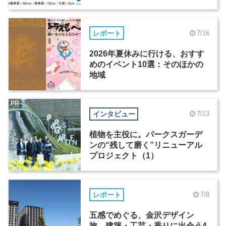
レポート
7/16
2026年夏休みに行ける、おすす
めのイベント10選：そのほかの
地域
PR
インタビュー
7/13
植物を主役に。パークスガーデ
ンの“残して磨く”リニューアル
プロジェクト（1）
レポート
7/8
五感でめぐる、金沢デザイン
旅。建築・工芸・香りに出会う4