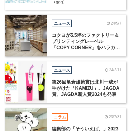
（ggg）
ニュース
24/5/7
コクヨが5.5坪のファクトリー＆
プリンティングレーベル
「COPY CORNER」をハラカド
にオープン
ニュース
24/3/11
第26回亀倉雄策賞は北川一成が
手がけた「KAMIZU」。JAGDA
賞、JAGDA新人賞2024も発表
コラム
23/7/31
編集部の「そういえば、」2023