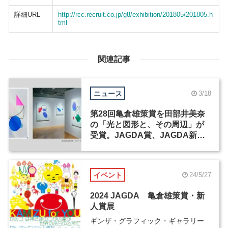
詳細URL
http://rcc.recruit.co.jp/g8/exhibition/201805/201805.h
tml
関連記事
ニュース
3/18
第28回亀倉雄策賞を田部井美奈
の「光と図形と、その周辺」が
受賞。JAGDA賞、JAGDA新人
賞2026も発表
イベント
24/5/27
2024 JAGDA 亀倉雄策賞・新
人賞展
ギンザ・グラフィック・ギャラリー