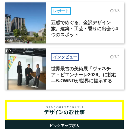
レポート
7/8
五感でめぐる、金沢デザイン
旅。建築・工芸・香りに出会う4
つのスポット
PR
インタビュー
7/2
世界最古の美術展「ヴェネチ
ア・ビエンナーレ2026」に挑む
―B-OWNDが世界に提示する美
の基準とは？（前編）
ピックアップ求人