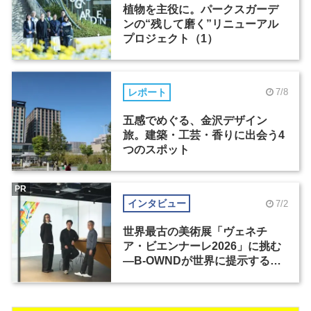
植物を主役に。パークスガーデ
ンの“残して磨く”リニューアル
プロジェクト（1）
レポート
7/8
五感でめぐる、金沢デザイン
旅。建築・工芸・香りに出会う4
つのスポット
PR
インタビュー
7/2
世界最古の美術展「ヴェネチ
ア・ビエンナーレ2026」に挑む
―B-OWNDが世界に提示する美
の基準とは？（前編）