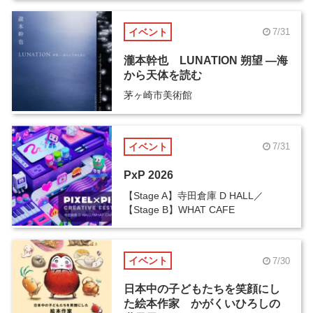
イベント
7/31
瀧本幹也 LUNATION 朔望 ―海
から天体を読む
茅ヶ崎市美術館
イベント
7/31
PxP 2026
【Stage A】寺田倉庫 D HALL／
【Stage B】WHAT CAFE
イベント
7/30
日本中の子どもたちを笑顔にし
た絵本作家 かがくいひろしの