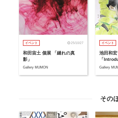
25/10/27
イベント
イベント
和田宙土 個展 「縺れの真
池田和宏
影」
「Introd
Gallery MUMON
Gallery M
その