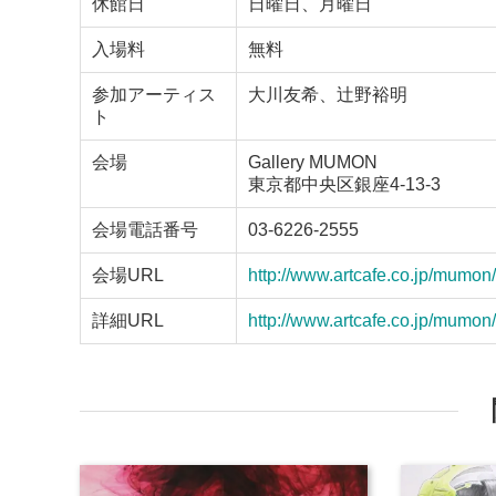
休館日
日曜日、月曜日
入場料
無料
参加アーティス
大川友希、辻野裕明
ト
会場
Gallery MUMON
東京都中央区銀座4-13-3
会場電話番号
03-6226-2555
会場URL
http://www.artcafe.co.jp/mumon/
詳細URL
http://www.artcafe.co.jp/mumon/