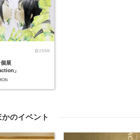
23/5/8
 個展
uction」
UMON
ほかのイベント