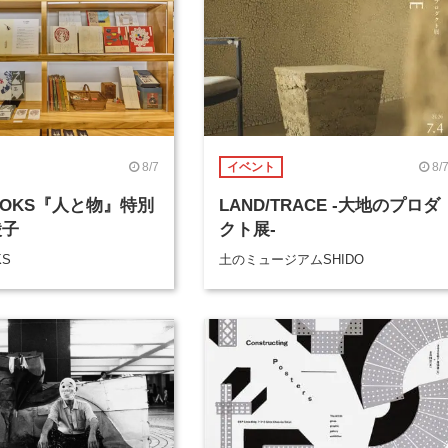
8/7
8/
イベント
BOOKS『人と物』特別
LAND/TRACE -大地のプロダ
綾子
クト展-
KS
土のミュージアムSHIDO