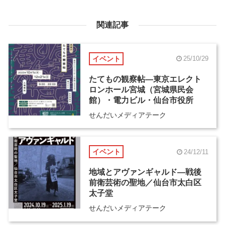
関連記事
イベント
25/10/29
たてもの観察帖―東京エレクト
ロンホール宮城（宮城県民会
館）・電力ビル・仙台市役所
せんだいメディアテーク
イベント
24/12/11
地域とアヴァンギャルド―戦後
前衛芸術の聖地／仙台市太白区
太子堂
せんだいメディアテーク