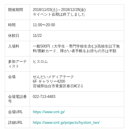
開催期間
2018/11/03(土)～2018/12/28(金)
※イベント会期は終了しました
時間
11:00〜20:00
休館日
11/22
入場料
一般500円（大学生・専門学校生含む)/高校生以下無
料/豊齢カード、障がい者手帳をお持ちの方は半額
参加アーテ
ヒスロム
ィスト
会場
せんだいメディアテーク
6F ギャラリー4200
宮城県仙台市青葉区春日町2-1
会場電話番
022-713-4483
号
会場URL
https://www.smt.jp/
詳細URL
https://www.smt.jp/projects/hyslom_ten/