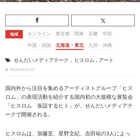
オンライン
東京都
関東
近畿
中部
地域
中国・四国
北海道・東北
九州・沖縄
せんだいメディアテーク
,
ヒスロム
,
アート
2018/10/5 11:13
国内外から注目を集めるアーティストグループ「ヒス
ロム」の表現活動を紹介する国内初の大規模な展覧会
「ヒスロム 仮設するヒト」が、せんだいメディアテ
ークで開催される。
ヒスロムは、加藤至、星野文紀、吉田祐の3人によっ