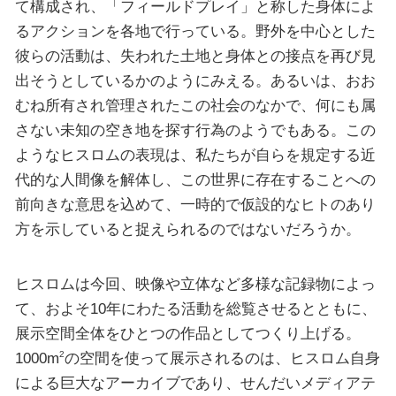
て構成され、「フィールドプレイ」と称した身体によ
るアクションを各地で行っている。野外を中心とした
彼らの活動は、失われた土地と身体との接点を再び見
出そうとしているかのようにみえる。あるいは、おお
むね所有され管理されたこの社会のなかで、何にも属
さない未知の空き地を探す行為のようでもある。この
ようなヒスロムの表現は、私たちが自らを規定する近
代的な人間像を解体し、この世界に存在することへの
前向きな意思を込めて、一時的で仮設的なヒトのあり
方を示していると捉えられるのではないだろうか。
ヒスロムは今回、映像や立体など多様な記録物によっ
て、およそ10年にわたる活動を総覧させるとともに、
展示空間全体をひとつの作品としてつくり上げる。
1000m
の空間を使って展示されるのは、ヒスロム自身
2
による巨大なアーカイブであり、せんだいメディアテ