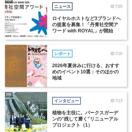
PR
ニュース
7/28
ロイヤルホストなど3ブランドへ
の提案を募集！「丹青社空間ア
ワード with ROYAL」が開始
レポート
7/16
2026年夏休みに行ける、おすす
めのイベント10選：そのほかの
地域
PR
インタビュー
7/13
植物を主役に。パークスガーデ
ンの“残して磨く”リニューアル
プロジェクト（1）