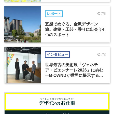
レポート
7/8
五感でめぐる、金沢デザイン
旅。建築・工芸・香りに出会う4
つのスポット
PR
インタビュー
7/2
世界最古の美術展「ヴェネチ
ア・ビエンナーレ2026」に挑む
―B-OWNDが世界に提示する美
の基準とは？（前編）