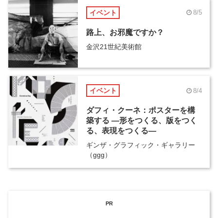
イベント
8/5
路上、お邪魔ですか？
金沢21世紀美術館
イベント
8/4
ダフィ・クーネ：ポスターを構
築する ―形をつくる、版をつく
る、表現をつくる―
ギンザ・グラフィック・ギャラリー
（ggg）
PR