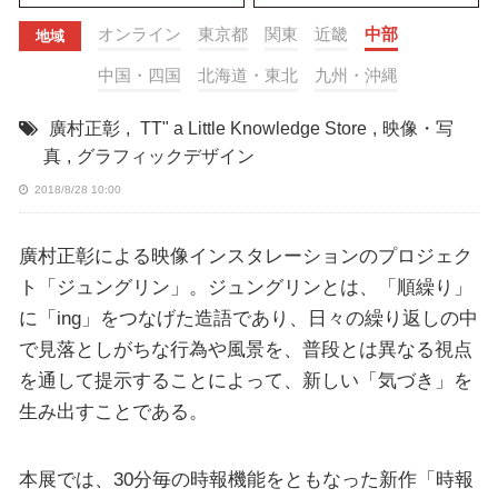
オンライン
東京都
関東
近畿
中部
地域
中国・四国
北海道・東北
九州・沖縄
廣村正彰
,
TT" a Little Knowledge Store
,
映像・写
真
,
グラフィックデザイン
2018/8/28 10:00
廣村正彰による映像インスタレーションのプロジェク
ト「ジュングリン」。ジュングリンとは、「順繰り」
に「ing」をつなげた造語であり、日々の繰り返しの中
で見落としがちな行為や風景を、普段とは異なる視点
を通して提示することによって、新しい「気づき」を
生み出すことである。
本展では、30分毎の時報機能をともなった新作「時報