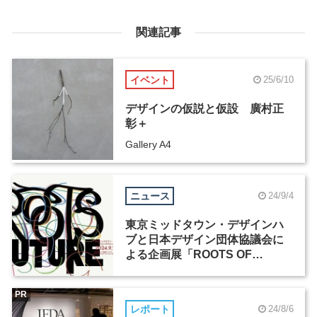
関連記事
イベント
25/6/10
デザインの仮説と仮設 廣村正
彰＋
Gallery A4
ニュース
24/9/4
東京ミッドタウン・デザインハ
ブと日本デザイン団体協議会に
よる企画展「ROOTS OF
FUTURE 過去を探って、未来
を見つける」が開催
PR
レポート
24/8/6