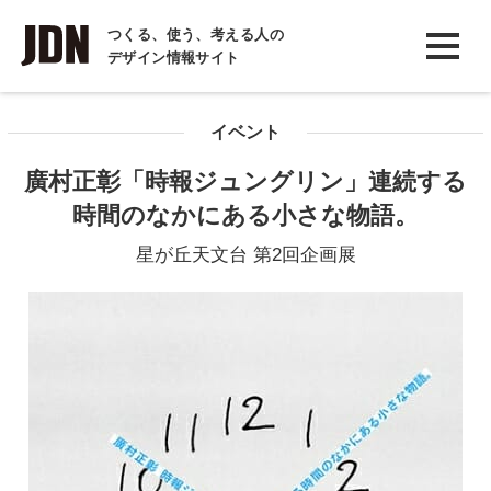
INTERVIEW
つくる、使う、考える人の
デザイン情報サイト
インタビュー
REPORT
イベント
レポート
廣村正彰「時報ジュングリン」連続する
COLUMN
時間のなかにある小さな物語。
コラム
星が丘天文台 第2回企画展