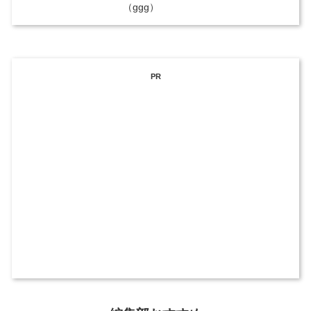
（ggg）
PR