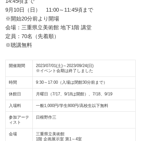
14:45頃まで
9月10日（日） 11:00～11:45頃まで
※開始20分前より開場
会場：三重県立美術館 地下1階 講堂
定員：70名（先着順）
※聴講無料
開催期間
2023/07/01(土)～2023/09/24(日)
※イベント会期は終了しました
時間
9:30～17:00（入場は閉館30分前まで）
休館日
月曜日（7/17、9/18は開館）、7/18、9/19
入場料
一般1,000円/学生800円/高校生以下無料
参加アーテ
日根野作三
ィスト
会場
三重県立美術館
1階 企画展示室 第1～4室