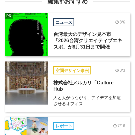
編集部おすすめ
PR
ニュース
8/6
台湾最大のデザイン見本市
「2026台湾クリエイティブエキ
スポ」が8月31日まで開催
空間デザイン事例
8/3
株式会社メルカリ「Culture
Hub」
人と人がつながり、アイデアを加速
させるオフィス
レポート
7/16