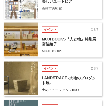
美しいユートピア
高崎市美術館
イベント
8/7
MUJI BOOKS『人と物』特別展
宮脇綾子
MUJI BOOKS
イベント
8/7
LAND/TRACE -大地のプロダク
ト展-
土のミュージアムSHIDO