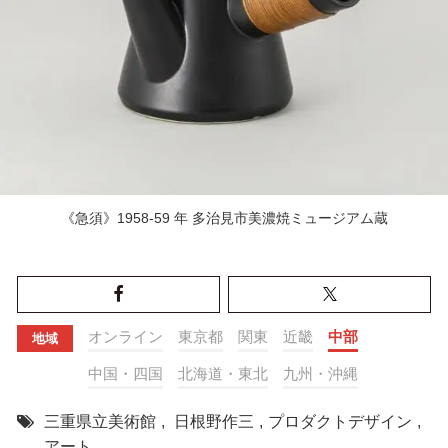
《急須》1958-59 年 多治見市美濃焼ミュージアム蔵
オンライン
東京都
関東
近畿
中部
地域
中国・四国
北海道・東北
九州・沖縄
三重県立美術館
,
日根野作三
,
プロダクトデザイン
,
アート