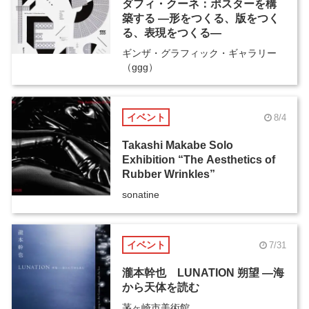
ダフィ・クーネ：ポスターを構
築する ―形をつくる、版をつく
る、表現をつくる―
ギンザ・グラフィック・ギャラリー
（ggg）
イベント
8/4
Takashi Makabe Solo
Exhibition “The Aesthetics of
Rubber Wrinkles”
sonatine
イベント
7/31
瀧本幹也 LUNATION 朔望 ―海
から天体を読む
茅ヶ崎市美術館