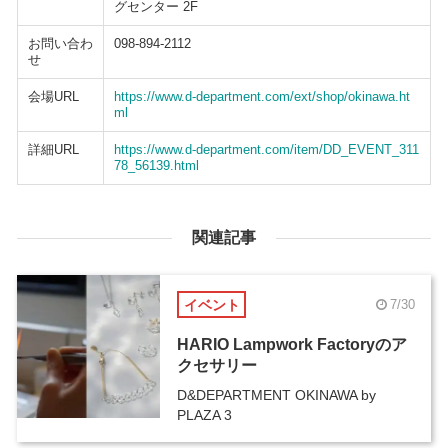
グセンター 2F
お問い合わ
098-894-2112
せ
会場URL
https://www.d-department.com/ext/shop/okinawa.ht
ml
詳細URL
https://www.d-department.com/item/DD_EVENT_311
78_56139.html
関連記事
イベント
7/30
HARIO Lampwork Factoryのア
クセサリー
D&DEPARTMENT OKINAWA by
PLAZA 3