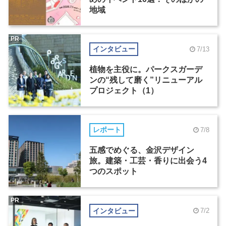
地域
PR
インタビュー
7/13
植物を主役に。パークスガーデ
ンの“残して磨く”リニューアル
プロジェクト（1）
レポート
7/8
五感でめぐる、金沢デザイン
旅。建築・工芸・香りに出会う4
つのスポット
PR
インタビュー
7/2