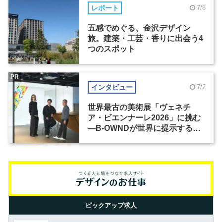
レポート
7/8
五感でめぐる、金沢デザイン
旅。建築・工芸・香りに出会う4
つのスポット
PR
インタビュー
7/2
世界最古の美術展「ヴェネチ
ア・ビエンナーレ2026」に挑む
―B-OWNDが世界に提示する美
の基準とは？（前編）
ピックアップ求人