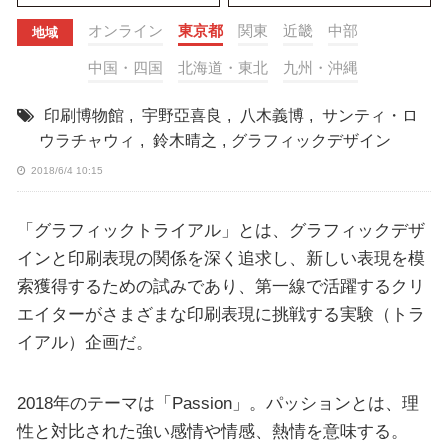
オンライン
東京都
関東
近畿
中部
地域
中国・四国
北海道・東北
九州・沖縄
印刷博物館
,
宇野亞喜良
,
八木義博
,
サンティ・ロ
ウラチャウィ
,
鈴木晴之
,
グラフィックデザイン
2018/6/4 10:15
「グラフィックトライアル」とは、グラフィックデザ
インと印刷表現の関係を深く追求し、新しい表現を模
索獲得するための試みであり、第一線で活躍するクリ
エイターがさまざまな印刷表現に挑戦する実験（トラ
イアル）企画だ。
2018年のテーマは「Passion」。パッションとは、理
性と対比された強い感情や情感、熱情を意味する。