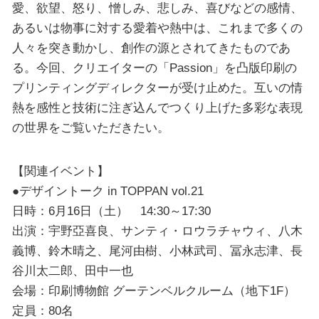
愛、欲望、怒り、憎しみ、悲しみ、喜びなどの感情、
あるいは物事に対する愛着や熱中は、これまで多くの
人々を突き動かし、創作の源とされてきたものであ
る。今回、クリエイターの「Passion」を凸版印刷の
プリンティングディレクターが受け止めた。互いの情
熱を感性と技術に注ぎ込んでつくり上げた多彩な表現
の世界をご覧いただきたい。
【関連イベント】
●デザイントーク in TOPPAN vol.21
日時：6月16日（土） 14:30～17:30
出演：宇野亞喜良、サンティ・ロウラチャウィ、八木
義博、鈴木晴之、尾河由樹、小林武司、冨永志津、長
谷川太二郎、田中一也
会場：印刷博物館 グーテンベルクルーム（地下1F）
定員：80名