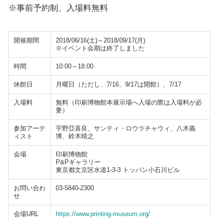
※事前予約制、入場料無料
開催期間
2018/06/16(土)～2018/09/17(月)
※イベント会期は終了しました
時間
10:00～18:00
休館日
月曜日（ただし、7/16、9/17は開館）、7/17
入場料
無料（印刷博物館本展示場へ入場の際は入場料が必
要）
参加アーテ
宇野亞喜良、サンティ・ロウラチャウィ、八木義
ィスト
博、鈴木晴之
会場
印刷博物館
P&Pギャラリー
東京都文京区水道1-3-3 トッパン小石川ビル
お問い合わ
03-5840-2300
せ
会場URL
https://www.printing-museum.org/