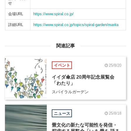
せ
会場URL
https://www.spiral.co.jp/
詳細URL
https://www.spiral.co.jp/topics/spiral-garden/marita
関連記事
イベント
25/8/20
イイダ傘店 20周年記念展覧会
「わたり」
スパイラルガーデン
ニュース
25/8/18
畳文化の新たな可能性を発信・