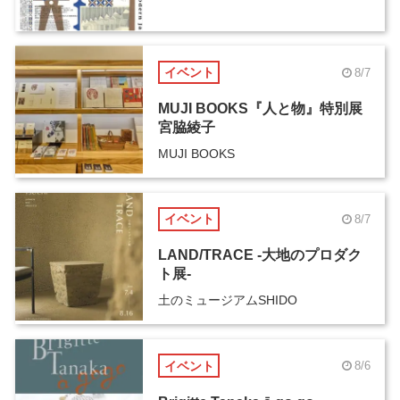
イベント
8/7
MUJI BOOKS『人と物』特別展
宮脇綾子
MUJI BOOKS
イベント
8/7
LAND/TRACE -大地のプロダク
ト展-
土のミュージアムSHIDO
イベント
8/6