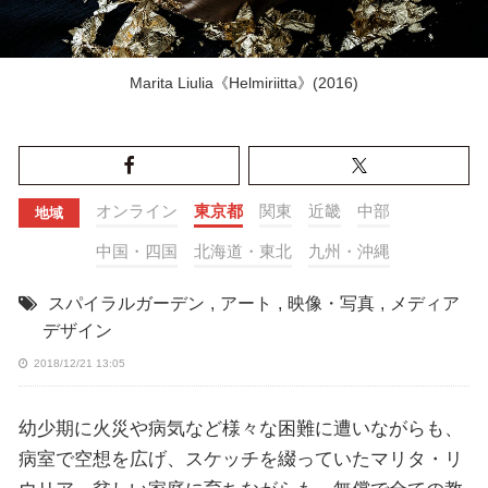
Marita Liulia《Helmiriitta》(2016)
オンライン
東京都
関東
近畿
中部
地域
中国・四国
北海道・東北
九州・沖縄
スパイラルガーデン
,
アート
,
映像・写真
,
メディア
デザイン
2018/12/21 13:05
幼少期に火災や病気など様々な困難に遭いながらも、
病室で空想を広げ、スケッチを綴っていたマリタ・リ