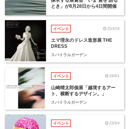
探求する展覧会「いま 畳を 語る
とき」が8月28日から4日間開催
イベント
25/4/24
エマ理永のドレス造形展 THE
DRESS
スパイラルガーデン
イベント
24/8/1
山崎晴太郎個展「越境するアー
ト、横断するデザイン。」
スパイラルガーデン
イベント
23/9/4