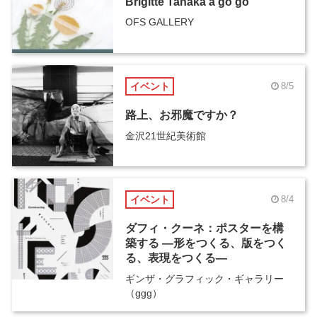
Brigitte Tanaka ā go go
OFS GALLERY
イベント
8/5
路上、お邪魔ですか？
金沢21世紀美術館
イベント
8/4
ダフィ・クーネ：ポスターを構
築する ―形をつくる、版をつく
る、表現をつくる―
ギンザ・グラフィック・ギャラリー
（ggg）