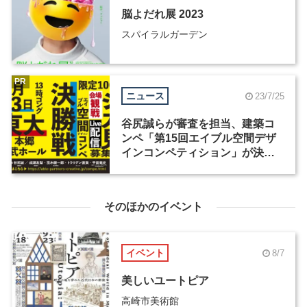
脳よだれ展 2023
スパイラルガーデン
PR
ニュース
23/7/25
谷尻誠らが審査を担当、建築コ
ンペ「第15回エイブル空間デザ
インコンペティション」が決勝
戦の観覧者を募集
そのほかのイベント
イベント
8/7
美しいユートピア
高崎市美術館