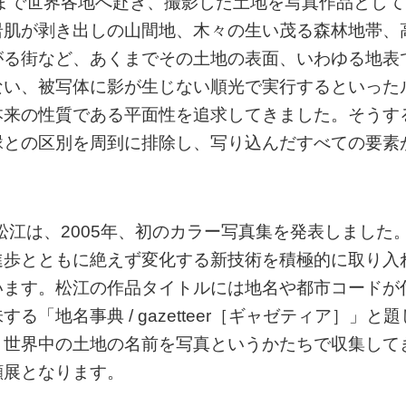
れまで世界各地へ赴き、撮影した土地を写真作品として
岩肌が剥き出しの山間地、木々の生い茂る森林地帯、
がる街など、あくまでその土地の表面、いわゆる地表
ない、被写体に影が生じない順光で実行するといった
本来の性質である平面性を追求してきました。そうす
縁との区別を周到に排除し、写り込んだすべての要素
松江は、2005年、初のカラー写真集を発表しました
進歩とともに絶えず変化する新技術を積極的に取り入
います。松江の作品タイトルには地名や都市コードが
「地名事典 / gazetteer［ギャゼティア］」と題
、世界中の土地の名前を写真というかたちで収集して
顧展となります。