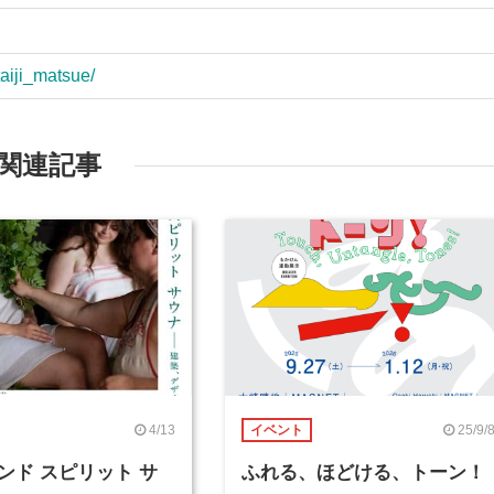
aiji_matsue/
関連記事
4/13
25/9/
イベント
ンド スピリット サ
ふれる、ほどける、トーン！