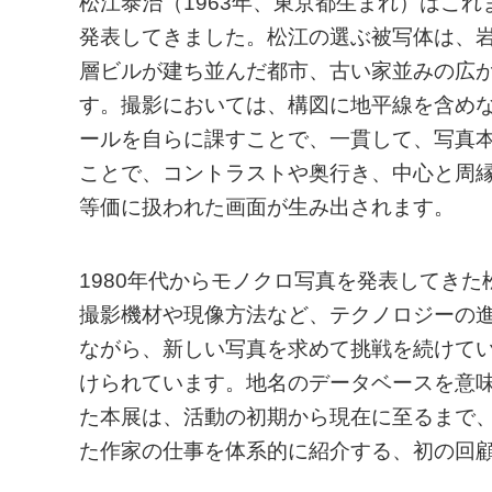
松江泰治（1963年、東京都生まれ）はこ
発表してきました。松江の選ぶ被写体は、
層ビルが建ち並んだ都市、古い家並みの広
す。撮影においては、構図に地平線を含め
ールを自らに課すことで、一貫して、写真
ことで、コントラストや奥行き、中心と周
等価に扱われた画面が生み出されます。
1980年代からモノクロ写真を発表してきた
撮影機材や現像方法など、テクノロジーの
ながら、新しい写真を求めて挑戦を続けて
けられています。地名のデータベースを意味する
た本展は、活動の初期から現在に至るまで
た作家の仕事を体系的に紹介する、初の回