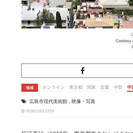
《
Courtesy 
オンライン
東京都
関東
近畿
中部
中
地域
広島市現代美術館
,
映像・写真
2018/12/21 12:55