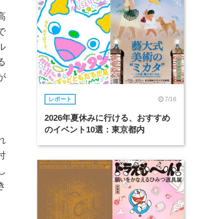
高
で
ル
る
が
7/16
レポート
2026年夏休みに行ける、おすすめ
。
のイベント10選：東京都内
れ
付
し
き