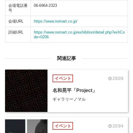
会場電話番
06-6964-2323
号
会場URL
https://www.nomart.co.jp/
詳細URL
https://www.nomart.co.jp/exhibition/detail.php?exhCo
de=0206
関連記事
イベント
23/2/9
名和晃平「Project」
ギャラリーノマル
イベント
22/3/4