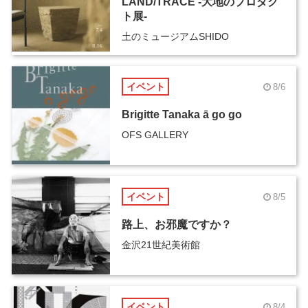
LAND/TRACE -大地のプロダク
ト展-
土のミュージアムSHIDO
イベント
8/6
Brigitte Tanaka ā go go
OFS GALLERY
イベント
8/5
路上、お邪魔ですか？
金沢21世紀美術館
イベント
8/4