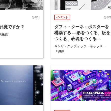
8/5
8/
イベント
邪魔ですか？
ダフィ・クーネ：ポスターを
構築する ―形をつくる、版を
美術館
つくる、表現をつくる―
ギンザ・グラフィック・ギャラリー
（ggg）