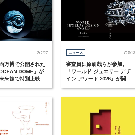
7/27
5/1
ニュース
西万博で公開された
審査員に原研哉らが参加。
 OCEAN DOME」が
「ワールド ジュエリー デザ
未来館で特別上映
イン アワード 2026」が開催
中