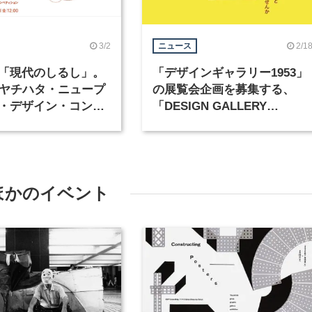
3/2
2/1
ニュース
「現代のしるし」。
「デザインギャラリー1953」
シヤチハタ・ニュープ
の展覧会企画を募集する、
・デザイン・コンペ
「DESIGN GALLERY
ンが4月1日より応募
AWARD」が開催
ほかのイベント