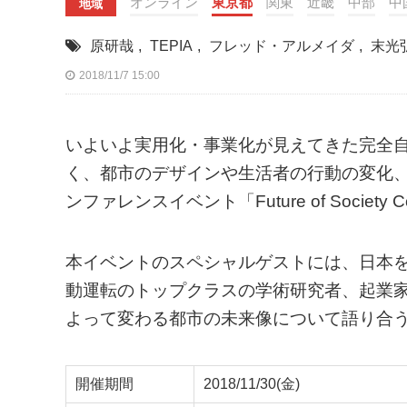
オンライン
東京都
関東
近畿
中部
中
地域
原研哉
,
TEPIA
,
フレッド・アルメイダ
,
末光
2018/11/7 15:00
いよいよ実用化・事業化が見えてきた完全
く、都市のデザインや生活者の行動の変化
ンファレンスイベント「Future of Society Co
本イベントのスペシャルゲストには、日本
動運転のトップクラスの学術研究者、起業
よって変わる都市の未来像について語り合
開催期間
2018/11/30(金)