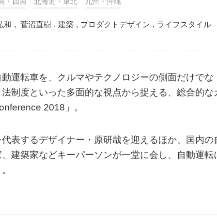
国・四国
北海道・東北
九州・沖縄
弘和
,
菅沼直樹
,
建築
,
プロダクトデザイン
,
ライフスタイル
自動運転車を、クルマやテクノロジーの側面だけでな
、法制度といった多面的な視点から捉える、総合的な
nference 2018」。
を代表するデザイナー・原研哉を迎えるほか、国内の
家、建築家などキーパーソンが一堂に会し、自動運転
う。