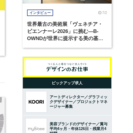
7/2
インタビュー
8
世界最古の美術展「ヴェネチア・
ビエンナーレ2026」に挑む―B-
OWNDが世界に提示する美の基準
とは？（前編）
ピックアップ求人
アートディレクター／グラフィッ
クデザイナー／プロジェクトマネ
ージャー募集
美容ブランドのデザイナー／賞与
平均4ヶ月・年休126日・残業月4