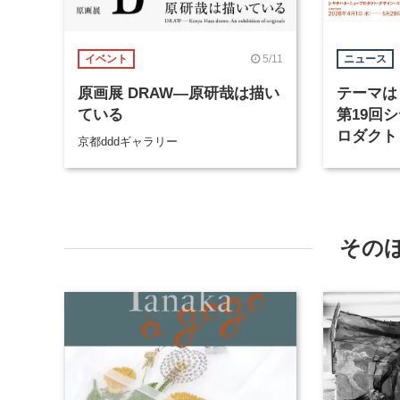
5/11
イベント
ニュース
原画展 DRAW―原研哉は描い
テーマは
ている
第19回
ロダクト
京都dddギャラリー
ティショ
受付開始
その