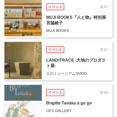
イベント
8/7
MUJI BOOKS『人と物』特別展
宮脇綾子
MUJI BOOKS
イベント
8/7
LAND/TRACE -大地のプロダク
ト展-
土のミュージアムSHIDO
イベント
8/6
Brigitte Tanaka ā go go
OFS GALLERY