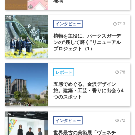
地域
PR
インタビュー
7/13
植物を主役に。パークスガーデ
ンの“残して磨く”リニューアル
プロジェクト（1）
レポート
7/8
五感でめぐる、金沢デザイン
旅。建築・工芸・香りに出会う4
つのスポット
PR
インタビュー
7/2
世界最古の美術展「ヴェネチ