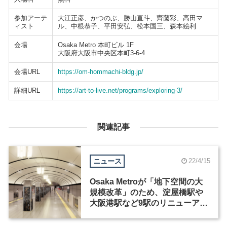
参加アーテ
大江正彦、かつのぶ、勝山直斗、齊藤彩、高田マ
ィスト
ル、中根恭子、平田安弘、松本国三、森本絵利
会場
Osaka Metro 本町ビル 1F
大阪府大阪市中央区本町3-6-4
会場URL
https://om-hommachi-bldg.jp/
詳細URL
https://art-to-live.net/programs/exploring-3/
関連記事
ニュース
22/4/15
Osaka Metroが「地下空間の大
規模改革」のため、淀屋橋駅や
大阪港駅など9駅のリニューアル
デザインを決定