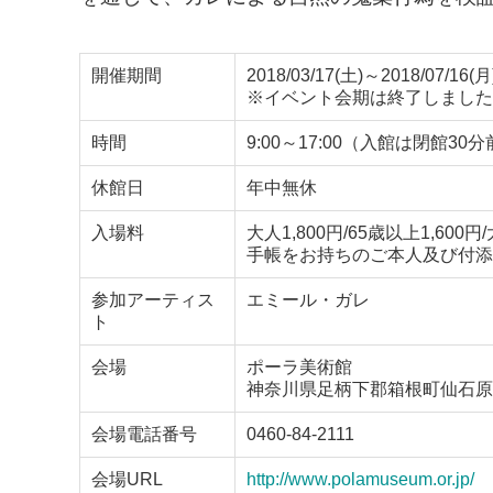
開催期間
2018/03/17(土)～2018/07/16(月
※イベント会期は終了しました
時間
9:00～17:00（入館は閉館30
休館日
年中無休
入場料
大人1,800円/65歳以上1,60
手帳をお持ちのご本人及び付添者
参加アーティス
エミール・ガレ
ト
会場
ポーラ美術館
神奈川県足柄下郡箱根町仙石原小
会場電話番号
0460-84-2111
会場URL
http://www.polamuseum.or.jp/