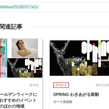
xhibition/20180317s01/
関連記事
4/20
25/12/
イベント
年ゴールデンウィークに
SPRING わきあがる鼓動
おすすめのイベント
ポーラ美術館
そのほかの地域