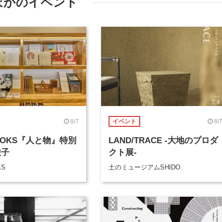
ほかのイベント
8/7
8/
イベント
BOOKS『人と物』特別
LAND/TRACE -大地のプロダ
綾子
クト展-
KS
土のミュージアムSHIDO