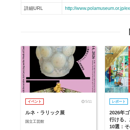
詳細URL
http://www.polamuseum.or.jp/e
5/11
イベント
レポート
ルネ・ラリック展
2026
行ける、
国立工芸館
10選：