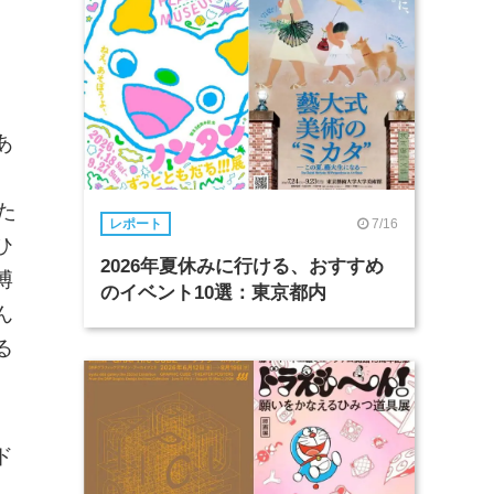
あ
た
7/16
レポート
ひ
2026年夏休みに行ける、おすすめ
博
のイベント10選：東京都内
ん
る
ド