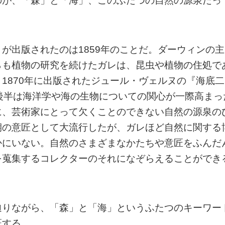
のが、「森」と「海」、このふたつの自然の源泉だっ
が出版されたのは1859年のことだ。ダーウィンの主
らも植物の研究を続けたガレは、昆虫や植物の住処で
1870年に出版されたジュール・ヴェルヌの『海底二
後半は海洋学や海の生物についての関心が一際高まっ
に、芸術家にとって欠くことのできない自然の源泉の
期の意匠として大流行したが、ガレほど自然に関する
かにいない。自然のさまざまなかたちや意匠をふんだ
を蒐集するコレクターのそれになぞらえることができ
辿りながら、「森」と「海」というふたつのキーワー
証する。