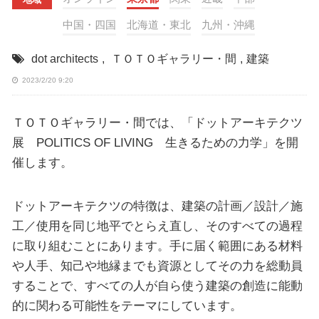
中国・四国
北海道・東北
九州・沖縄
dot architects
,
ＴＯＴＯギャラリー・間
,
建築
2023/2/20 9:20
ＴＯＴＯギャラリー・間では、「ドットアーキテクツ
展 POLITICS OF LIVING 生きるための力学」を開
催します。
ドットアーキテクツの特徴は、建築の計画／設計／施
工／使用を同じ地平でとらえ直し、そのすべての過程
に取り組むことにあります。手に届く範囲にある材料
や人手、知己や地縁までも資源としてその力を総動員
することで、すべての人が自ら使う建築の創造に能動
的に関わる可能性をテーマにしています。