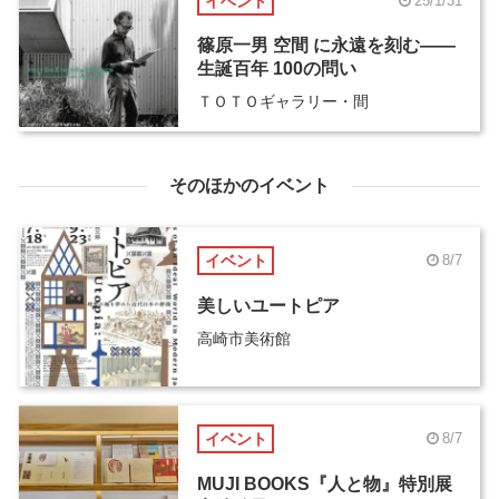
イベント
25/1/31
篠原一男 空間 に永遠を刻む――
生誕百年 100の問い
ＴＯＴＯギャラリー・間
そのほかのイベント
イベント
8/7
美しいユートピア
高崎市美術館
イベント
8/7
MUJI BOOKS『人と物』特別展