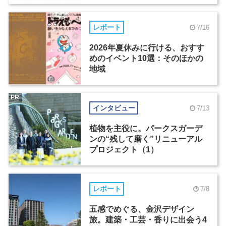
レポート
7/16
2026年夏休みに行ける、おすす
めのイベント10選：そのほかの
地域
PR
インタビュー
7/13
植物を主役に。パークスガーデ
ンの“残して磨く”リニューアル
プロジェクト（1）
レポート
7/8
五感でめぐる、金沢デザイン
旅。建築・工芸・香りに出会う4