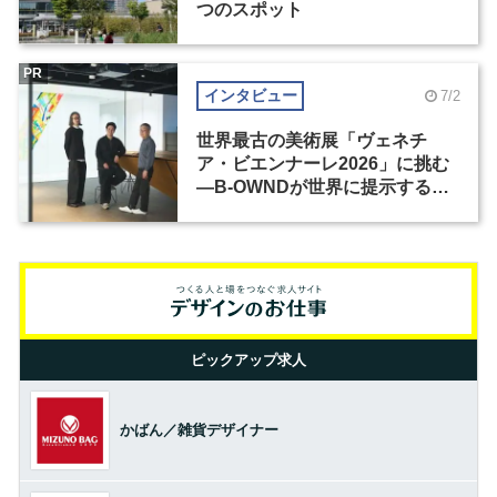
つのスポット
PR
インタビュー
7/2
世界最古の美術展「ヴェネチ
ア・ビエンナーレ2026」に挑む
―B-OWNDが世界に提示する美
の基準とは？（前編）
ピックアップ求人
かばん／雑貨デザイナー