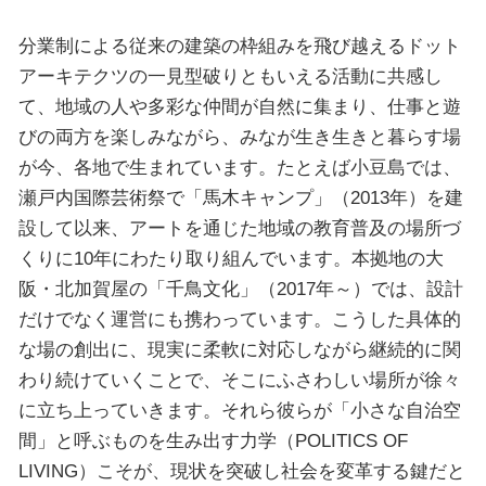
分業制による従来の建築の枠組みを飛び越えるドット
アーキテクツの一見型破りともいえる活動に共感し
て、地域の人や多彩な仲間が自然に集まり、仕事と遊
びの両方を楽しみながら、みなが生き生きと暮らす場
が今、各地で生まれています。たとえば小豆島では、
瀬戸内国際芸術祭で「馬木キャンプ」（2013年）を建
設して以来、アートを通じた地域の教育普及の場所づ
くりに10年にわたり取り組んでいます。本拠地の大
阪・北加賀屋の「千鳥文化」（2017年～）では、設計
だけでなく運営にも携わっています。こうした具体的
な場の創出に、現実に柔軟に対応しながら継続的に関
わり続けていくことで、そこにふさわしい場所が徐々
に立ち上っていきます。それら彼らが「小さな自治空
間」と呼ぶものを生み出す力学（POLITICS OF
LIVING）こそが、現状を突破し社会を変革する鍵だと