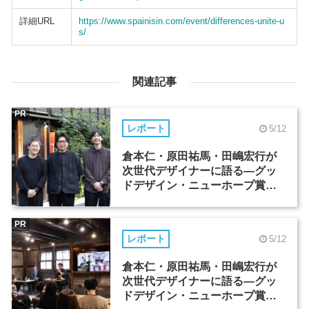
詳細URL
https://www.spainisin.com/event/differences-unite-u
s/
関連記事
PR
レポート
5/12
倉本仁・原田祐馬・田嶋宏行が
次世代デザイナーに語る―グッ
ドデザイン・ニューホープ賞セ
ミナー（1）
PR
レポート
5/12
倉本仁・原田祐馬・田嶋宏行が
次世代デザイナーに語る―グッ
ドデザイン・ニューホープ賞セ