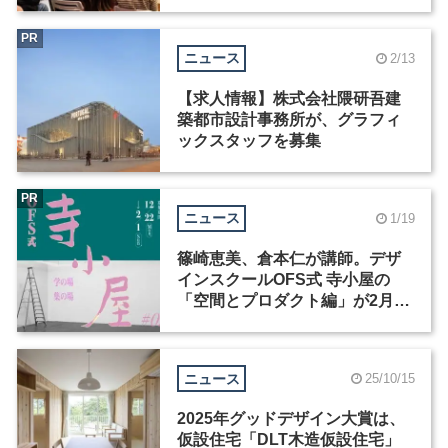
ミナー（2）
PR
ニュース
2/13
【求人情報】株式会社隈研吾建
築都市設計事務所が、グラフィ
ックスタッフを募集
PR
ニュース
1/19
篠崎恵美、倉本仁が講師。デザ
インスクールOFS式 寺小屋の
「空間とプロダクト編」が2月1
日まで申込受付中
ニュース
25/10/15
2025年グッドデザイン大賞は、
仮設住宅「DLT木造仮設住宅」