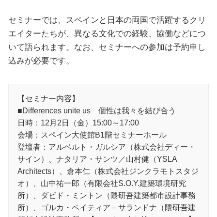
セミナーでは、スペインと日本の両国で活躍するクリ
エイターたちが、異なる文化での経験、協働などにつ
いて語られます。なお、セミナーへの参加は予約申し
込みが必要です。
【セミナー内容】
■Differences unite us 個性は我々を結び合う
日時：12月2日（金）15:00～17:00
会場：スペイン大使館B1階セミナーホール
登壇者：アルベルト・ガルシア（株式会社ディー・
サイン）、ナタリア・サンツ／山村健（YSLA
Architects）、倉本仁（株式会社ジンクラモトスタジ
オ）、山中祐一郎（有限会社S.O.Y.建築環境研究
所）、ダビド・ミントン（隈研吾建築都市設計事務
所）、ゴルカ・ベイティア－サランドナ（隈研吾建