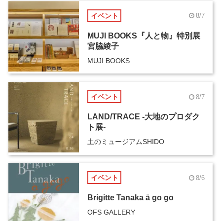
イベント
8/7
MUJI BOOKS『人と物』特別展
宮脇綾子
MUJI BOOKS
イベント
8/7
LAND/TRACE -大地のプロダク
ト展-
土のミュージアムSHIDO
イベント
8/6
Brigitte Tanaka ā go go
OFS GALLERY