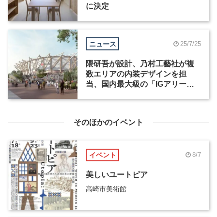
に決定
ニュース
25/7/25
隈研吾が設計、乃村工藝社が複
数エリアの内装デザインを担
当、国内最大級の「IGアリー
ナ」が名古屋にオープン
そのほかのイベント
イベント
8/7
美しいユートピア
高崎市美術館