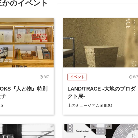
ほかのイベント
8/7
8/
イベント
BOOKS『人と物』特別
LAND/TRACE -大地のプロダ
綾子
クト展-
KS
土のミュージアムSHIDO