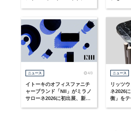
テ
4/3
ニュース
ニュース
イトーキのオフィスファニチ
リッツウ
ャーブランド「NII」がミラノ
ネ202
サローネ2026に初出展、新作
衡」をテ
を初披露