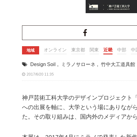
オンライン
東京都
関東
近畿
中部
中
地域
Design Soil
,
ミラノサローネ
,
竹中大工道具館
2017/6/20 11:35
神戸芸術工科大学のデザインプロジェクト「D
への出展を軸に、大学という場にありなが
た。その取り組みは、国内外のメディアか