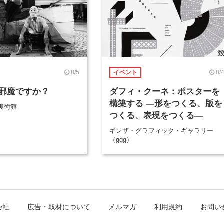
8/5
8/
イベント
邪魔ですか？
ダフィ・クーネ：ポスターを
構築する ―形をつくる、版を
美術館
つくる、表現をつくる―
ギンザ・グラフィック・ギャラリー
（ggg）
会社
広告・取材について
メルマガ
利用規約
お問い