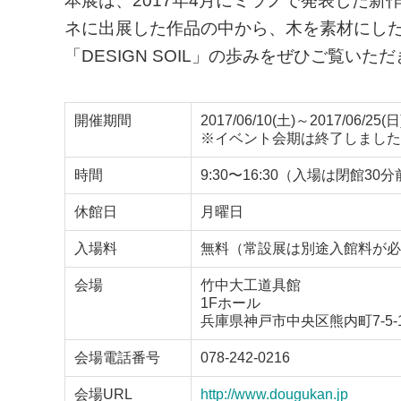
本展は、2017年4月にミラノで発表した新作
ネに出展した作品の中から、木を素材にし
「DESIGN SOIL」の歩みをぜひご覧いた
開催期間
2017/06/10(土)～2017/06/25(日
※イベント会期は終了しました
時間
9:30〜16:30（入場は閉館30
休館日
月曜日
入場料
無料（常設展は別途入館料が必
会場
竹中大工道具館
1Fホール
兵庫県神戸市中央区熊内町7-5-
会場電話番号
078-242-0216
会場URL
http://www.dougukan.jp