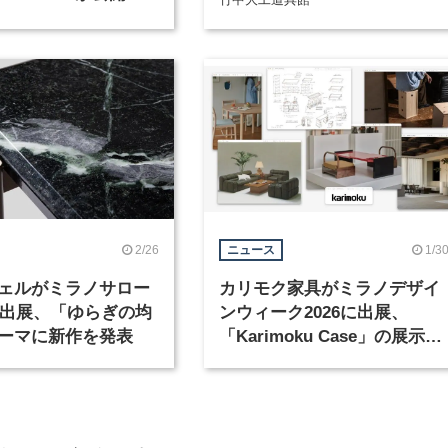
2/26
1/3
ニュース
ェルがミラノサロー
カリモク家具がミラノデザイ
6に出展、「ゆらぎの均
ンウィーク2026に出展、
ーマに新作を発表
「Karimoku Case」の展示は
過去最大規模