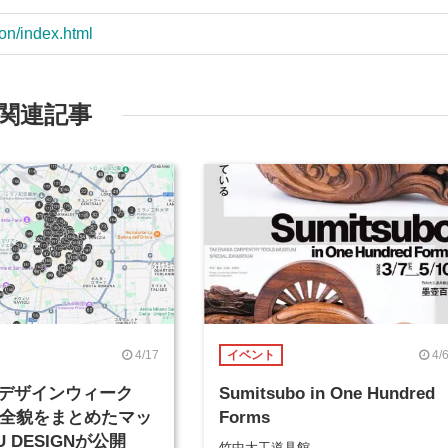
ion/index.html
関連記事
4/17
4/
イベント
デザインウィーク
Sumitsubo in One Hundred
」の全貌をまとめたマッ
Forms
U DESIGNが公開
竹中大工道具館