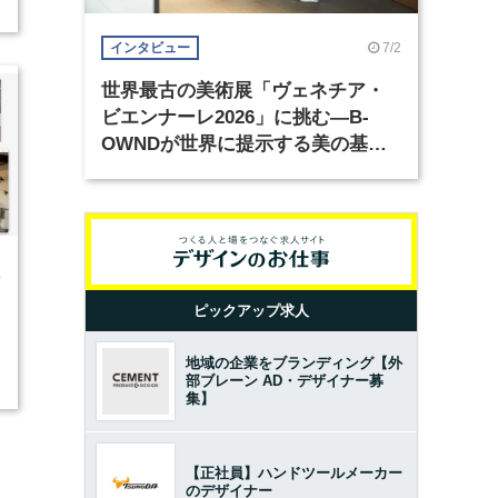
7/2
インタビュー
世界最古の美術展「ヴェネチア・
ビエンナーレ2026」に挑む―B-
OWNDが世界に提示する美の基準
とは？（前編）
0
ピックアップ求人
地域の企業をブランディング【外
部ブレーン AD・デザイナー募
集】
【正社員】ハンドツールメーカー
のデザイナー