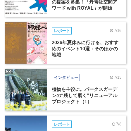
の提案を募集！「丹青社空間ア
ワード with ROYAL」が開始
レポート
7/16
2026年夏休みに行ける、おすす
めのイベント10選：そのほかの
地域
PR
インタビュー
7/13
植物を主役に。パークスガーデ
ンの“残して磨く”リニューアル
プロジェクト（1）
レポート
7/8