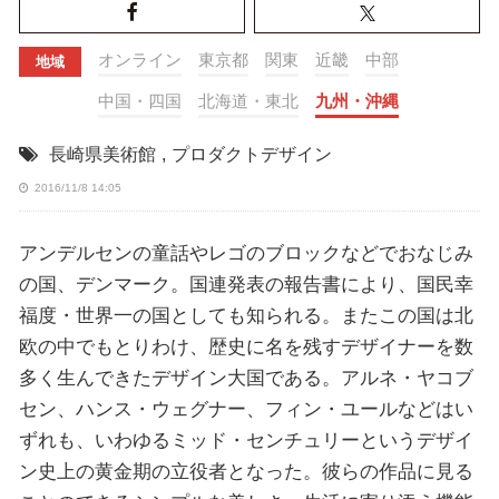
オンライン
東京都
関東
近畿
中部
地域
中国・四国
北海道・東北
九州・沖縄
長崎県美術館
,
プロダクトデザイン
2016/11/8 14:05
アンデルセンの童話やレゴのブロックなどでおなじみ
の国、デンマーク。国連発表の報告書により、国民幸
福度・世界一の国としても知られる。またこの国は北
欧の中でもとりわけ、歴史に名を残すデザイナーを数
多く生んできたデザイン大国である。アルネ・ヤコブ
セン、ハンス・ウェグナー、フィン・ユールなどはい
ずれも、いわゆるミッド・センチュリーというデザイ
ン史上の黄金期の立役者となった。彼らの作品に見る