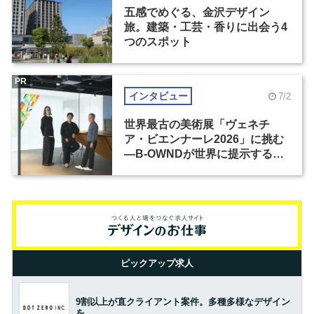
五感でめぐる、金沢デザイン
旅。建築・工芸・香りに出会う4
つのスポット
PR
インタビュー
7/2
世界最古の美術展「ヴェネチ
ア・ビエンナーレ2026」に挑む
―B-OWNDが世界に提示する美
の基準とは？（前編）
ピックアップ求人
9割以上が直クライアント案件。多種多様なデザイン
を。