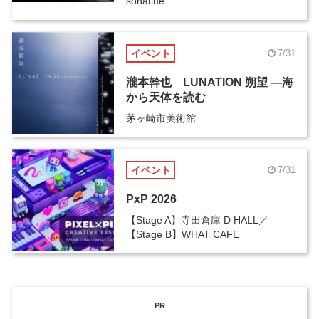
sonatine
イベント
7/31
瀧本幹也 LUNATION 朔望 ―海
から天体を読む
茅ヶ崎市美術館
イベント
7/31
PxP 2026
【Stage A】寺田倉庫 D HALL／
【Stage B】WHAT CAFE
PR