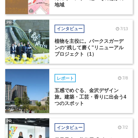
地域
PR
インタビュー
7/13
植物を主役に。パークスガーデ
ンの“残して磨く”リニューアル
プロジェクト（1）
レポート
7/8
五感でめぐる、金沢デザイン
旅。建築・工芸・香りに出会う4
つのスポット
PR
インタビュー
7/2