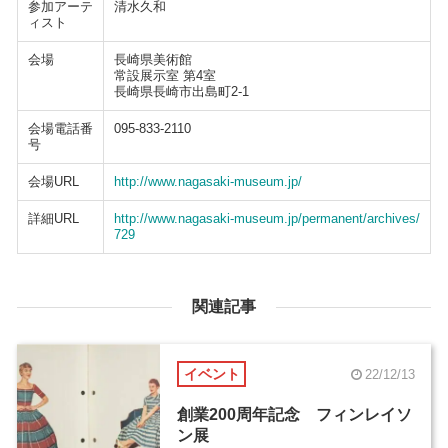
参加アーテ
清水久和
ィスト
会場
長崎県美術館
常設展示室 第4室
長崎県長崎市出島町2-1
会場電話番
095-833-2110
号
会場URL
http://www.nagasaki-museum.jp/
詳細URL
http://www.nagasaki-museum.jp/permanent/archives/
729
関連記事
イベント
22/12/13
創業200周年記念 フィンレイソ
ン展