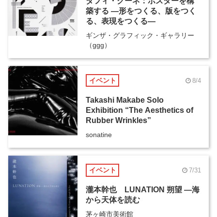
ダフィ・クーネ：ポスターを構
築する ―形をつくる、版をつく
る、表現をつくる―
ギンザ・グラフィック・ギャラリー
（ggg）
イベント
8/4
Takashi Makabe Solo
Exhibition “The Aesthetics of
Rubber Wrinkles”
sonatine
イベント
7/31
瀧本幹也 LUNATION 朔望 ―海
から天体を読む
茅ヶ崎市美術館