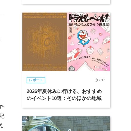
で
、
、
7/16
レポート
2026年夏休みに行ける、おすすめ
のイベント10選：そのほかの地域
で
紀
PR
え