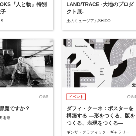
BOOKS『人と物』特別
LAND/TRACE -大地のプロダ
綾子
クト展-
KS
土のミュージアムSHIDO
8/5
8/
イベント
邪魔ですか？
ダフィ・クーネ：ポスターを
構築する ―形をつくる、版を
美術館
つくる、表現をつくる―
ギンザ・グラフィック・ギャラリー