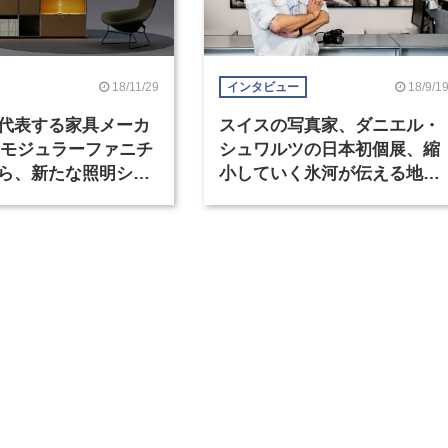
18/11/29
18/9/1
インタビュー
代表する家具メーカ
スイスの写真家、ダニエル・
Mモジュラーファニチ
シュワルツの日本初個展、縮
ら、新たな照明シス
小していく氷河が伝える地球
SMハラーE』が12月1
の現状
売