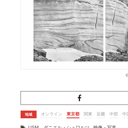
©
オンライン
東京都
関東
近畿
中部
中
地域
USM
,
ダニエル・シュワルツ
,
映像・写真