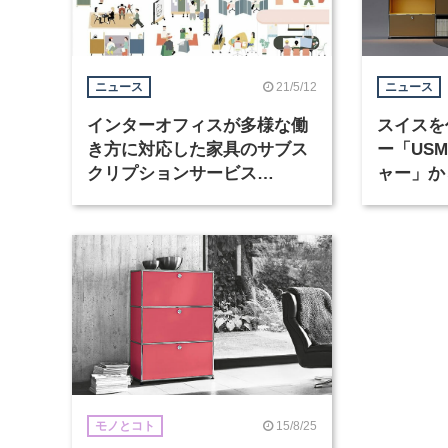
21/5/12
ニュース
ニュース
インターオフィスが多様な働
スイスを
き方に対応した家具のサブス
ー「US
クリプションサービス
ャー」か
「Fittingbox」を開始
テム『U
日より発
15/8/25
モノとコト