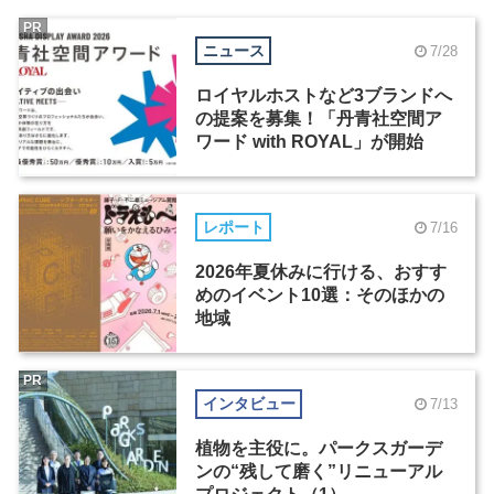
PR
ニュース
7/28
ロイヤルホストなど3ブランドへ
の提案を募集！「丹青社空間ア
ワード with ROYAL」が開始
レポート
7/16
2026年夏休みに行ける、おすす
めのイベント10選：そのほかの
地域
PR
インタビュー
7/13
植物を主役に。パークスガーデ
ンの“残して磨く”リニューアル