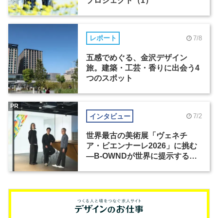
プロジェクト（1）
レポート
7/8
五感でめぐる、金沢デザイン
旅。建築・工芸・香りに出会う4
つのスポット
PR
インタビュー
7/2
世界最古の美術展「ヴェネチ
ア・ビエンナーレ2026」に挑む
―B-OWNDが世界に提示する美
の基準とは？（前編）