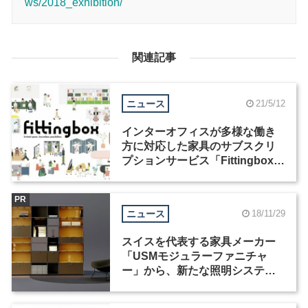
ws/2018_exhibition/
関連記事
ニュース
21/5/12
インターオフィスが多様な働き
方に対応した家具のサブスクリ
プションサービス「Fittingbox」
を開始
PR
ニュース
18/11/29
スイスを代表する家具メーカー
「USMモジュラーファニチャ
ー」から、新たな照明システム
『USMハラーE』が12月1日より
発売