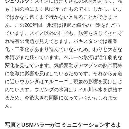
シュワルツ：
スイスにはたくさんの氷河があって、私
も子供の頃によく見に行ったものです。しかし、いま
ではかなり遠くまで行かないと見ることができませ
ん。この200年間、氷河は後退と縮小の一途をたどっ
ています。スイス以外の国でも、氷河を通じてそれぞ
れ特有の問題が見えてきます。パキスタンでは産業
化・工業化があまり進んでいないため、わりと大きな
氷河がまだ残っています。ペルーの氷河は近年劇的な
変化を見せています。気候変動がアマゾンの熱帯雨林
に急激に影響を及ぼしているためです。それから赤道
に近いウガンダはエルニーニョ現象の影響を受けはじ
めています。ウガンダの氷河はナイル川へ水を供給す
るため、今後大きな問題になっていくかもしれませ
ん。
写真とUSMハラーがコミュニケーションするよ