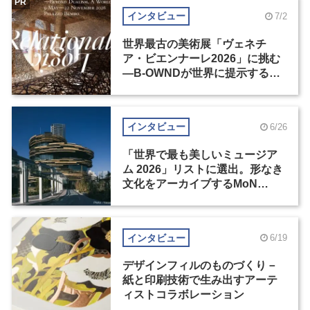
PR
インタビュー
7/2
世界最古の美術展「ヴェネチ
ア・ビエンナーレ2026」に挑む
―B-OWNDが世界に提示する美
の基準とは？（後編）
インタビュー
6/26
「世界で最も美しいミュージア
ム 2026」リストに選出。形なき
文化をアーカイブするMoN
Takanawa
インタビュー
6/19
デザインフィルのものづくり－
紙と印刷技術で生み出すアーテ
ィストコラボレーション