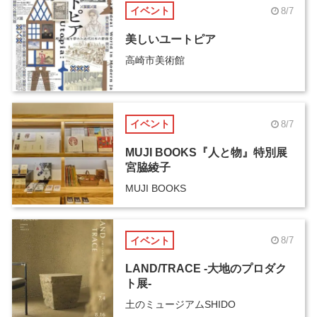
イベント
8/7
美しいユートピア
高崎市美術館
イベント
8/7
MUJI BOOKS『人と物』特別展
宮脇綾子
MUJI BOOKS
イベント
8/7
LAND/TRACE -大地のプロダク
ト展-
土のミュージアムSHIDO