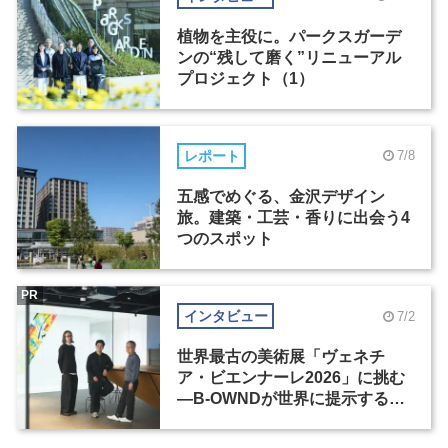
植物を主役に。パークスガーデ
ンの“残して磨く”リニューアル
プロジェクト（1）
レポート
7/8
五感でめぐる、金沢デザイン
旅。建築・工芸・香りに出会う4
つのスポット
PR
インタビュー
7/2
世界最古の美術展「ヴェネチ
ア・ビエンナーレ2026」に挑む
―B-OWNDが世界に提示する美
の基準とは？（前編）