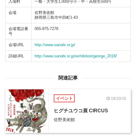
入場料
一般・大学生1,000円/小・中・高校生500円
会場
佐野美術館
静岡県三島市中田町1-43
会場電話番
055-975-7278
号
会場URL
http://www.sanobi.or.jp/
詳細URL
http://www.sanobi.or.jp/exhibition/george_2018/
関連記事
イベント
19/10/16
ヒグチユウコ展 CIRCUS
佐野美術館