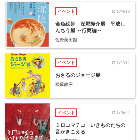
イベント
19/4/19
金魚絵師 深堀隆介展 平成し
んちう屋 ～行商編～
佐野美術館
イベント
17/7/12
おさるのジョージ展
松屋銀座
イベント
17/5/22
ミロコマチコ いきものたちの
音がきこえる