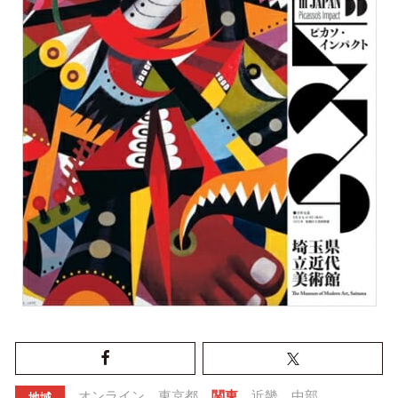
オンライン
東京都
関東
近畿
中部
地域