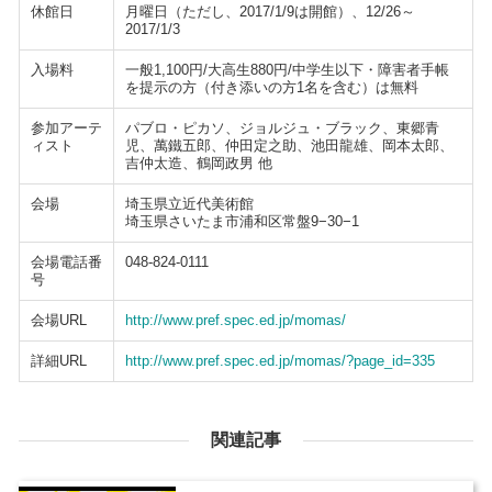
休館日
月曜日（ただし、2017/1/9は開館）、12/26～
2017/1/3
入場料
一般1,100円/大高生880円/中学生以下・障害者手帳
を提示の方（付き添いの方1名を含む）は無料
参加アーテ
パブロ・ピカソ、ジョルジュ・ブラック、東郷青
ィスト
児、萬鐵五郎、仲田定之助、池田龍雄、岡本太郎、
吉仲太造、鶴岡政男 他
会場
埼玉県立近代美術館
埼玉県さいたま市浦和区常盤9−30−1
会場電話番
048-824-0111
号
会場URL
http://www.pref.spec.ed.jp/momas/
詳細URL
http://www.pref.spec.ed.jp/momas/?page_id=335
関連記事