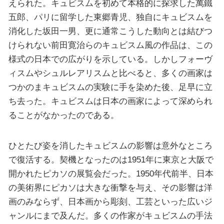
えられた。キュビスムを初めて本格的に探求した萬鐵
五郎、パリに留学した東郷青児、独自にキュビスムを
消化した坂田一男、更に通常こうした動向とは結びつ
けられない前田寛治らのキュビスム風の作品は、この
様式の日本での広がりを示している。しかしフォーヴ
ィスムやシュルレアリスムと比べると、多くの画家は
つかのまキュビスムの実験に手を染めた後、足早に立
ち去った。キュビスムは日本の画家によって深められ
ることがなかったのである。
ひとたび姿を消したキュビスムの影響は意外なところ
で復活する。契機となったのは1951年に東京と大阪で
開かれたピカソの展覧会だった。1950年代前半、日本
の美術界にピカソは大きな衝撃を与え、その影響は洋
画のみならず、日本画から彫刻、工芸といった広いジ
ャンルにまで及んだ。多くの作家がキュビスムの手法