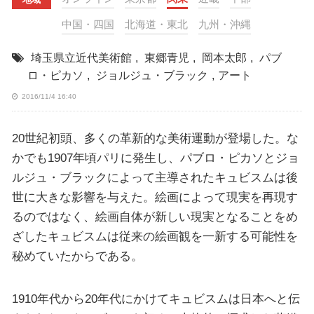
中国・四国
北海道・東北
九州・沖縄
埼玉県立近代美術館
,
東郷青児
,
岡本太郎
,
パブ
ロ・ピカソ
,
ジョルジュ・ブラック
,
アート
2016/11/4 16:40
20世紀初頭、多くの革新的な美術運動が登場した。な
かでも1907年頃パリに発生し、パブロ・ピカソとジョ
ルジュ・ブラックによって主導されたキュビスムは後
世に大きな影響を与えた。絵画によって現実を再現す
るのではなく、絵画自体が新しい現実となることをめ
ざしたキュビスムは従来の絵画観を一新する可能性を
秘めていたからである。
1910年代から20年代にかけてキュビスムは日本へと伝