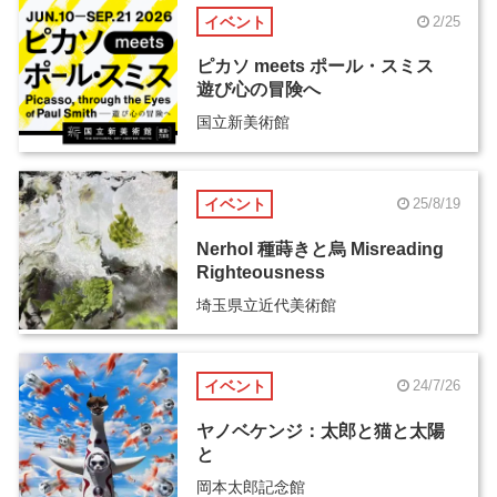
イベント
2/25
ピカソ meets ポール・スミス
遊び心の冒険へ
国立新美術館
イベント
25/8/19
Nerhol 種蒔きと烏 Misreading
Righteousness
埼玉県立近代美術館
イベント
24/7/26
ヤノベケンジ：太郎と猫と太陽
と
岡本太郎記念館