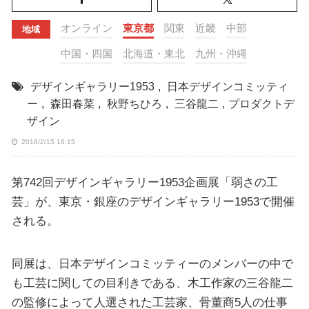
オンライン
東京都
関東
近畿
中部
地域
中国・四国
北海道・東北
九州・沖縄
デザインギャラリー1953
,
日本デザインコミッティ
ー
,
森田春菜
,
秋野ちひろ
,
三谷龍二
,
プロダクトデ
ザイン
2018/2/15 16:15
第742回デザインギャラリー1953企画展「弱さの工
芸」が、東京・銀座のデザインギャラリー1953で開催
される。
同展は、日本デザインコミッティーのメンバーの中で
も工芸に関しての目利きである、木工作家の三谷龍二
の監修によって人選された工芸家、骨董商5人の仕事