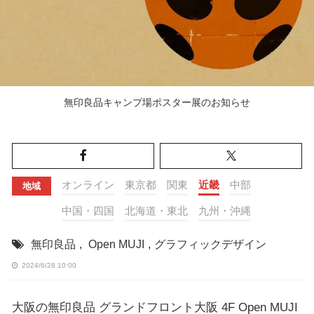
無印良品キャンプ場ポスター展のお知らせ
オンライン
東京都
関東
近畿
中部
地域
中国・四国
北海道・東北
九州・沖縄
無印良品
,
Open MUJI
,
グラフィックデザイン
2024/6/28 10:00
大阪の無印良品 グランドフロント大阪 4F Open MUJI