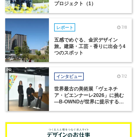
プロジェクト（1）
レポート
7/8
五感でめぐる、金沢デザイン
旅。建築・工芸・香りに出会う4
つのスポット
PR
インタビュー
7/2
世界最古の美術展「ヴェネチ
ア・ビエンナーレ2026」に挑む
―B-OWNDが世界に提示する美
の基準とは？（前編）