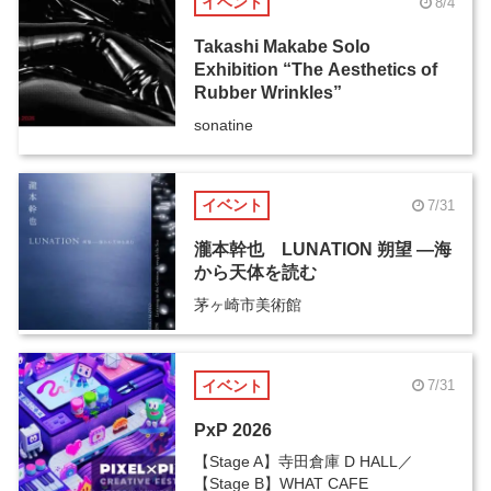
イベント
8/4
Takashi Makabe Solo
Exhibition “The Aesthetics of
Rubber Wrinkles”
sonatine
イベント
7/31
瀧本幹也 LUNATION 朔望 ―海
から天体を読む
茅ヶ崎市美術館
イベント
7/31
PxP 2026
【Stage A】寺田倉庫 D HALL／
【Stage B】WHAT CAFE