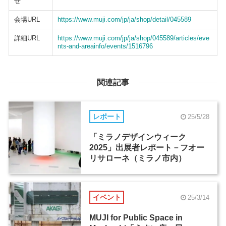
せ
会場URL
https://www.muji.com/jp/ja/shop/detail/045589
詳細URL
https://www.muji.com/jp/ja/shop/045589/articles/eve
nts-and-areainfo/events/1516796
関連記事
レポート
25/5/28
「ミラノデザインウィーク
2025」出展者レポート－フオー
リサローネ（ミラノ市内）
イベント
25/3/14
MUJI for Public Space in