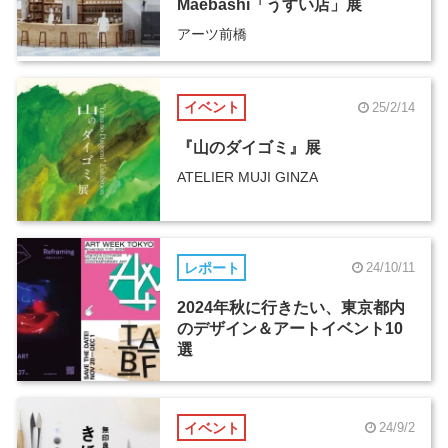
Maebashi「うすい店」展
アーツ前橋
イベント
25/2/14
『山のダイゴミ』展
ATELIER MUJI GINZA
レポート
24/10/11
2024年秋に行きたい、東京都内
のデザイン＆アートイベント10
選
イベント
24/9/2