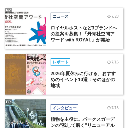
PR
ニュース
7/28
ロイヤルホストなど3ブランドへ
の提案を募集！「丹青社空間ア
ワード with ROYAL」が開始
レポート
7/16
2026年夏休みに行ける、おすす
めのイベント10選：そのほかの
地域
PR
インタビュー
7/13
植物を主役に。パークスガーデ
ンの“残して磨く”リニューアル