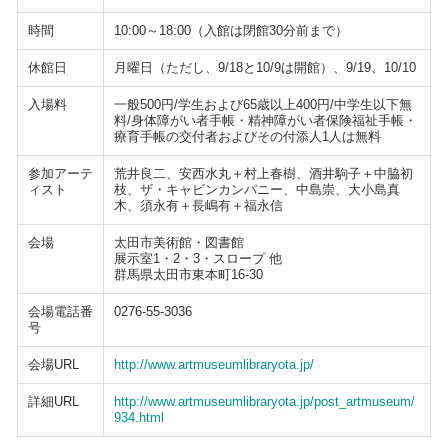
時間
10:00～18:00（入館は閉館30分前まで）
休館日
月曜日（ただし、9/18と10/9は開館）、9/19、10/10
入場料
一般500円/学生および65歳以上400円/中学生以下無
料/身体障がい者手帳・精神障がい者保険福祉手帳・
療育手帳の交付者およびその付添人1人は無料
参加アーテ
荒井良二、安西水丸＋村上春樹、酒井駒子＋中脇初
ィスト
枝、ザ・キャビンカンパニー、中島崇、大小島真
木、須永有＋長嶋有＋福永信
会場
太田市美術館・図書館
展示室1・2・3・スロープ 他
群馬県太田市東本町16-30
会場電話番
0276-55-3036
号
会場URL
http://www.artmuseumlibraryota.jp/
詳細URL
http://www.artmuseumlibraryota.jp/post_artmuseum/
934.html