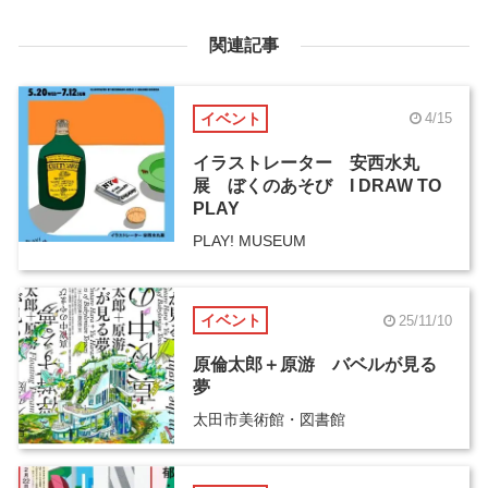
関連記事
イベント
4/15
イラストレーター 安西水丸
展 ぼくのあそび I DRAW TO
PLAY
PLAY! MUSEUM
イベント
25/11/10
原倫太郎＋原游 バベルが見る
夢
太田市美術館・図書館