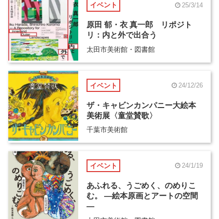
イベント
25/3/14
原田 郁・衣 真一郎 リポジト
リ：内と外で出合う
太田市美術館・図書館
イベント
24/12/26
ザ・キャビンカンパニー大絵本
美術展〈童堂賛歌〉
千葉市美術館
イベント
24/1/19
あふれる、うごめく、のめりこ
む。 ―絵本原画とアートの空間
―