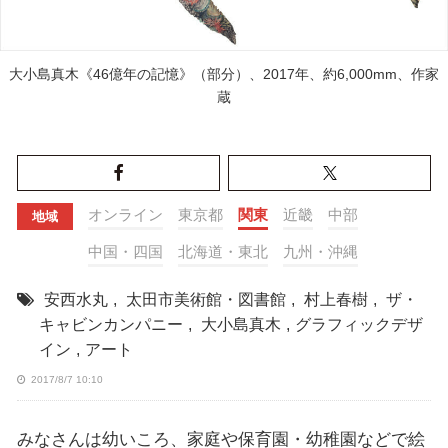
大小島真木《46億年の記憶》（部分）、2017年、約6,000mm、作家
蔵
オンライン
東京都
関東
近畿
中部
地域
中国・四国
北海道・東北
九州・沖縄
安西水丸
,
太田市美術館・図書館
,
村上春樹
,
ザ・
キャビンカンパニー
,
大小島真木
,
グラフィックデザ
イン
,
アート
2017/8/7 10:10
みなさんは幼いころ、家庭や保育園・幼稚園などで絵