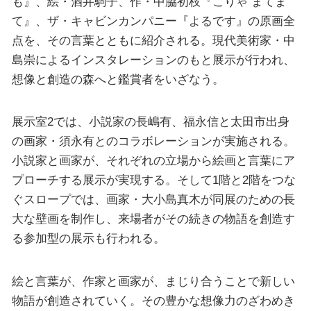
も』、絵・酒井駒子、作・中脇初枝『こりゃ まてま
て』、ザ・キャビンカンパニー『よるです』の原画全
点を、その言葉とともに紹介される。現代美術家・中
島崇によるインスタレーションのもと展示が行われ、
想像と創造の森へと鑑賞者をいざなう。
展示室2では、小説家の長嶋有、福永信と太田市出身
の画家・須永有とのコラボレーションが実施される。
小説家と画家が、それぞれの立場から絵画と言葉にア
プローチする展示が実現する。そして1階と2階をつな
ぐスロープでは、画家・大小島真木が同展のための長
大な壁画を制作し、来場者がその続きの物語を創造す
る参加型の展示も行われる。
絵と言葉が、作家と画家が、まじり合うことで新しい
物語が創造されていく。その豊かな想像力のざわめき