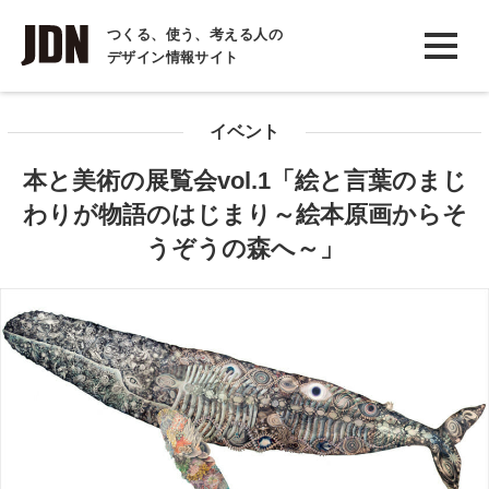
INTERVIEW
つくる、使う、考える人の
デザイン情報サイト
インタビュー
REPORT
イベント
レポート
本と美術の展覧会vol.1「絵と言葉のまじ
COLUMN
わりが物語のはじまり～絵本原画からそ
コラム
うぞうの森へ～」