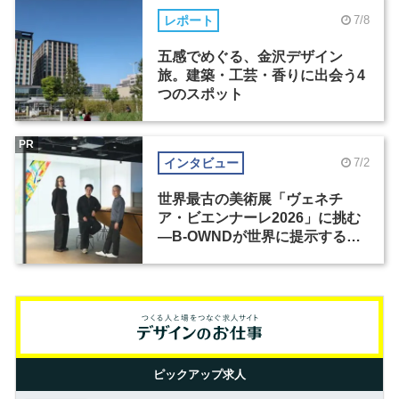
レポート
7/8
五感でめぐる、金沢デザイン
旅。建築・工芸・香りに出会う4
つのスポット
PR
インタビュー
7/2
世界最古の美術展「ヴェネチ
ア・ビエンナーレ2026」に挑む
―B-OWNDが世界に提示する美
の基準とは？（前編）
ピックアップ求人