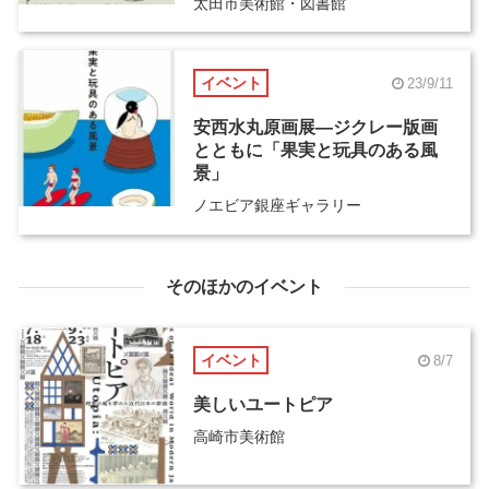
太田市美術館・図書館
イベント
23/9/11
安西水丸原画展―ジクレー版画
とともに「果実と玩具のある風
景」
ノエビア銀座ギャラリー
そのほかのイベント
イベント
8/7
美しいユートピア
高崎市美術館